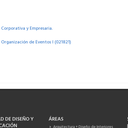
Corporativa y Empresaria.
e
Organización de Eventos I (021821)
D DE DISEÑO Y
ÁREAS
CACIÓN
Arquitectura + Diseño de Interiores