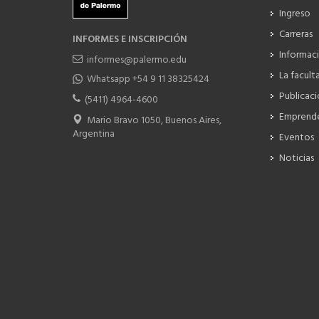
Ingreso
Carreras
INFORMES E INSCRIPCIÓN
Informac
informes@palermo.edu
La facult
Whatsapp +54 9 11 38325424
Publicac
(5411) 4964-4600
Emprend
Mario Bravo 1050, Buenos Aires,
Argentina
Eventos
Noticias