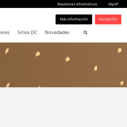
Reuniones informativas
MyUP
Más información
Inscripción
ores
Sitios DC
Novedades