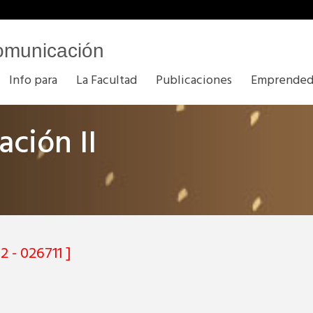
omunicación
Info para
La Facultad
Publicaciones
Emprended
ación II
2 - 026711 ]