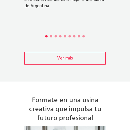
Geróni
de Argentina
de Cani
Cátedra 
Ver más
Formate en una usina
creativa que impulsa tu
futuro profesional