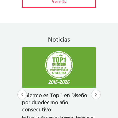
Ver más
Noticias
esafío
Palermo es Top 1 en Diseño
“Canill
as”,
por duodécimo año
cafeter
 Vilche,
consecutivo
del en
fico UP
expres
En Diseño, Palermo es la mejor Universidad