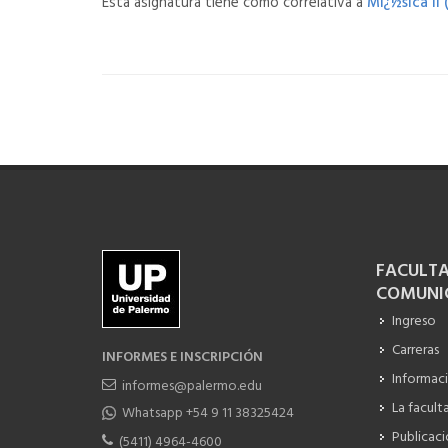
Esta asignatura tiene como correlativa a
Mï¿½sica II 
FACULTA
COMUNI
Ingreso
Carreras
INFORMES E INSCRIPCIÓN
Informac
informes@palermo.edu
La facult
Whatsapp +54 9 11 38325424
Publicac
(5411) 4964-4600