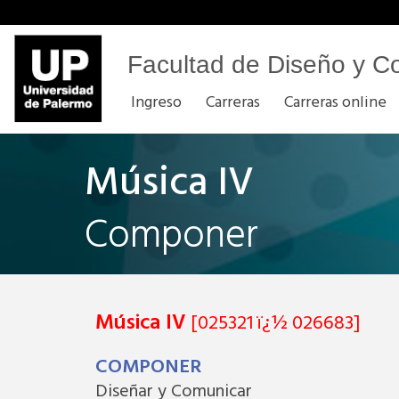
Facultad de Diseño y C
Ingreso
Carreras
Carreras online
Música IV
Componer
Música IV
[025321 ï¿½ 026683]
COMPONER
Diseñar y Comunicar