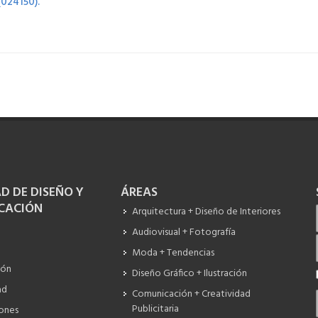
(024150).
D DE DISEÑO Y
ÁREAS
CACIÓN
Arquitectura + Diseño de Interiores
Audiovisual + Fotografía
Moda + Tendencias
ión
Diseño Gráfico + Ilustración
ad
Comunicación + Creatividad
Publicitaria
iones