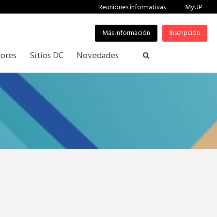
Reuniones informativas
MyUP
Más información
Inscripción
ores
Sitios DC
Novedades