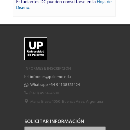
Estudiantes DC pueden consultarse en la
Hoja de
Diseño
.
INFORMES E INSCRIPCIÓN
informes@palermo.edu
Whatsapp +54 9 11 38325424
(5411) 4964-4600
Mario Bravo 1050, Buenos Aires, Argentina
SOLICITAR INFORMACIÓN