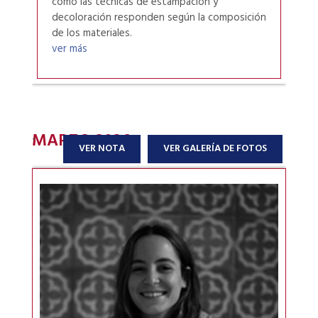
cómo las técnicas de estampación y
decoloración responden según la composición
de los materiales.
ver más
MARZO 2026
-
VER NOTA
VER GALERÍA DE FOTOS