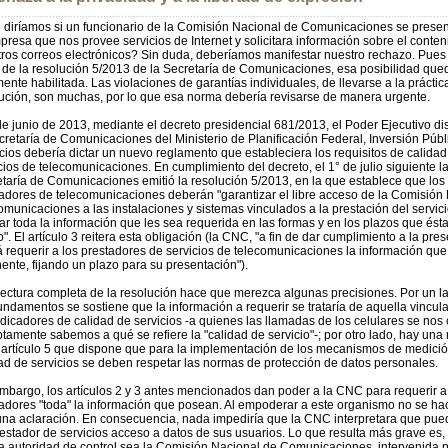
......................................................................................................................................................
diríamos si un funcionario de la Comisión Nacional de Comunicaciones se presen
presa que nos provee servicios de Internet y solicitara información sobre el conte
ros correos electrónicos? Sin duda, deberíamos manifestar nuestro rechazo. Pues 
r de la resolución 5/2013 de la Secretaría de Comunicaciones, esa posibilidad que
mente habilitada. Las violaciones de garantías individuales, de llevarse a la práctic
ución, son muchas, por lo que esa norma debería revisarse de manera urgente.
de junio de 2013, mediante el decreto presidencial 681/2013, el Poder Ejecutivo d
cretaría de Comunicaciones del Ministerio de Planificación Federal, Inversión Públ
cios debería dictar un nuevo reglamento que estableciera los requisitos de calidad
cios de telecomunicaciones. En cumplimiento del decreto, el 1° de julio siguiente l
taría de Comunicaciones emitió la resolución 5/2013, en la que establece que los
adores de telecomunicaciones deberán "garantizar el libre acceso de la Comisión
municaciones a las instalaciones y sistemas vinculados a la prestación del servici
ar toda la información que les sea requerida en las formas y en los plazos que ésta 
o". El artículo 3 reitera esta obligación (la CNC, "a fin de dar cumplimiento a la pres
 requerir a los prestadores de servicios de telecomunicaciones la información que
nente, fijando un plazo para su presentación").
ectura completa de la resolución hace que merezca algunas precisiones. Por un l
undamentos se sostiene que la información a requerir se trataría de aquella vincul
ndicadores de calidad de servicios -a quienes las llamadas de los celulares se nos 
tamente sabemos a qué se refiere la "calidad de servicio"-; por otro lado, hay un
 artículo 5 que dispone que para la implementación de los mecanismos de medici
ad de servicios se deben respetar las normas de protección de datos personales.
mbargo, los artículos 2 y 3 antes mencionados dan poder a la CNC para requerir a
adores "toda" la información que posean. Al empoderar a este organismo no se ha
na aclaración. En consecuencia, nada impediría que la CNC interpretara que pue
estador de servicios acceso a datos de sus usuarios. Lo que resulta más grave es
a autoridad de control sea la Comisión Nacional de Comunicaciones, intervenida p