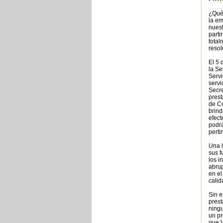
.........
¿Qué 
la em
nuest
parti
total
resol
El 5 
la Se
Servi
servi
Secre
prest
de Co
brind
efect
podrá
perti
Una l
sus f
los i
abrup
en el
calid
Sin e
prest
ningu
un pr
que l