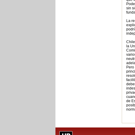
Poder
sin s
fund
La re
expli
podrí
indep
Chile
la Un
Comi
vario
neutr
adela
Pero 
princ
resol
facil
debe
indes
priva
cuand
de Es
posib
norma