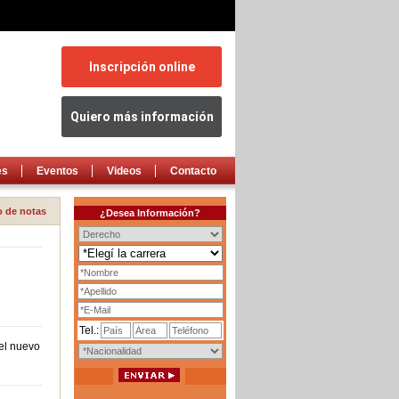
Inscripción online
Quiero más información
es
Eventos
Videos
Contacto
do de notas
¿Desea Información?
................
................
Tel.:
 el nuevo
................