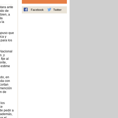
................
tara ante
Facebook
Twitter
nido de
bien, a
da
a la
ispuso que
ica y
 para los
a
 Nacional
o, y
fije al
ente,
 estime
ado, en
ada con
cortan
a mención
ón de
 los
ce
de pedir a
, además,
or el