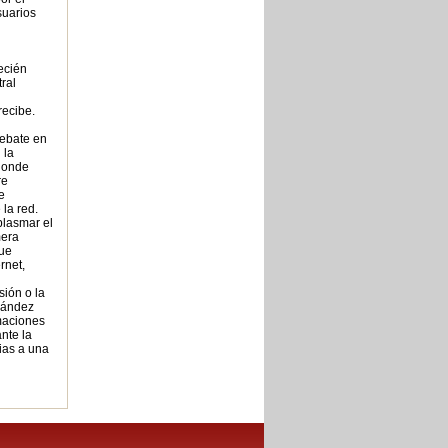
suarios
ecién
tral
recibe.
debate en
 la
donde
re
e
 la red.
plasmar el
mera
que
rnet,
sión o la
rnández
rmaciones
nte la
ias a una