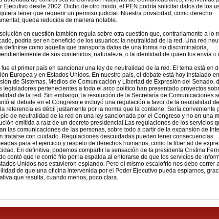
 Ejecutivo desde 2002. Dicho de otro modo, el PEN podría solicitar datos de los u
iquiera tener que requerir un permiso judicial. Nuestra privacidad, como derecho
amental, queda reducida de manera notable.
solución en cuestión también regula sobre otra cuestión que, contrariamente a lo r
cado, podría ser en beneficio de los usuarios: la neutralidad de la red. Una red neu
a definirse como aquella que transporta datos de una forma no discriminatoria,
endientemente de sus contenidos, naturaleza, o la identidad de quien los envía o 
 fue el primer país en sancionar una ley de neutralidad de la red. El tema está en 
ión Europea y en Estados Unidos. En nuestro país, el debate está hoy instalado en
sión de Sistemas, Medios de Comunicación y Libertad de Expresión del Senado, 
s legisladores pertenecientes a todo el arco político han presentado proyectos sob
alidad de la red. Sin embargo, la resolución de la Secretaría de Comunicaciones s
ntó al debate en el Congreso e incluyó una regulación a favor de la neutralidad de
la referencia es débil justamente por la norma que la contiene. Sería conveniente 
ipio de neutralidad de la red en una ley sancionada por el Congreso y no en una 
ución emitida a raíz de un decreto presidencial.Las regulaciones de los servicios 
itan las comunicaciones de las personas, sobre todo a partir de la expansión de Inte
n tratarse con cuidado. Regulaciones descuidadas pueden tener consecuencias
eadas para el ejercicio y respeto de derechos humanos, como la libertad de expre
cidad. En definitiva, podemos compartir la sensación de la presidenta Cristina Fe
o contó que le corrió frío por la espalda al enterarse de que los servicios de info
tados Unidos nos estuvieron espiando. Pero el mismo escalofrío nos debe correr a
ilidad de que una oficina intervenida por el Poder Ejecutivo pueda espiarnos, grac
tiva que resulta, cuando menos, poco clara.