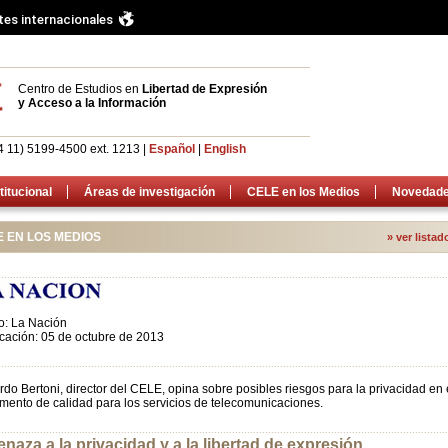
tes internacionales
Centro de Estudios en
Libertad de Expresión
y Acceso a la Información
4 11) 5199-4500 ext. 1213 |
Español
|
English
titucional
Áreas de investigación
CELE en los Medios
Novedad
E EN LOS MEDIOS
» ver lista
......................................................................................................................................................
o: La Nación
cación: 05 de octubre de 2013
......................................................................................................................................................
do Bertoni, director del CELE, opina sobre posibles riesgos para la privacidad en
mento de calidad para los servicios de telecomunicaciones.
......................................................................................................................................................
naza a la privacidad y a la libertad de expresión