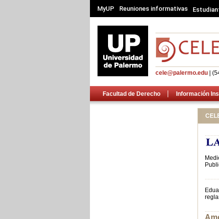
MyUP
Reuniones informativas
Estudian
cele@palermo.edu
| (5
Facultad de Derecho
Información Ins
CEL
.........
Medi
Publi
.........
Eduar
regla
.........
Ame