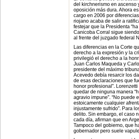
del kirchnerismo en ascenso
oposición más dura. Ahora es 
cargo en 2006 por diferencias
riojano acaba de salir a ratif
festejar que la Presidenta “ha
Canicoba Corral sigue siend
al frente del juzgado federal N
Las diferencias en la Corte q
derecho a la expresión y la cr
privilegió el derecho a la honr
Juan Carlos Maqueda y Carlos
presidente del máximo tribuna
Acevedo debía resarcir los da
de esas declaraciones que fu
honor profesional”. Lorenzet
quedar de ninguna manera “hué
agravio impune”. “No puede e
estoicamente cualquier afrent
injustamente sufrido”. Para l
delito. Sin embargo, el caso 
cada día, afirman que en Arge
Tampoco del gobierno, que hac
gobernador pero suele vapulea