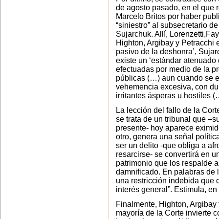
de agosto pasado, en el que r
Marcelo Britos por haber pub
“siniestro” al subsecretario d
Sujarchuk. Allí, Lorenzetti,Fa
Highton, Argibay y Petracchi 
pasivo de la deshonra’, Sujar
existe un ‘estándar atenuado d
efectuadas por medio de la p
públicas (…) aun cuando se e
vehemencia excesiva, con dur
irritantes ásperas u hostiles
La lección del fallo de la Cor
se trata de un tribunal que –s
presente- hoy aparece eximido
otro, genera una señal políti
ser un delito -que obliga a 
resarcirse- se convertirá en u
patrimonio que los respalde 
damnificado. En palabras de l
una restricción indebida que 
interés general”. Estimula, e
Finalmente, Highton, Argibay
mayoría de la Corte invierte 