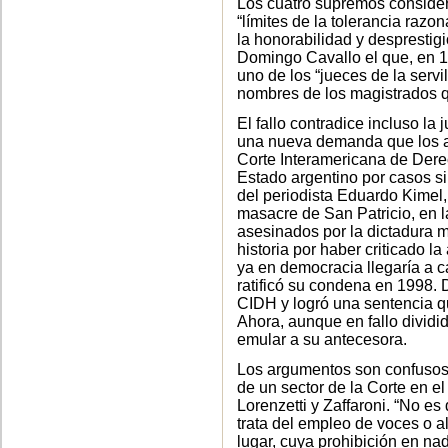
Los cuatro supremos considera
“límites de la tolerancia razona
la honorabilidad y desprestigi
Domingo Cavallo el que, en 1
uno de los “jueces de la servi
nombres de los magistrados 
El fallo contradice incluso la 
una nueva demanda que los a
Corte Interamericana de Der
Estado argentino por casos si
del periodista Eduardo Kimel,
masacre de San Patricio, en l
asesinados por la dictadura m
historia por haber criticado l
ya en democracia llegaría a 
ratificó su condena en 1998. 
CIDH y logró una sentencia qu
Ahora, aunque en fallo dividi
emular a su antecesora.
Los argumentos son confusos 
de un sector de la Corte en el 
Lorenzetti y Zaffaroni. “No es
trata del empleo de voces o a
lugar, cuya prohibición en na