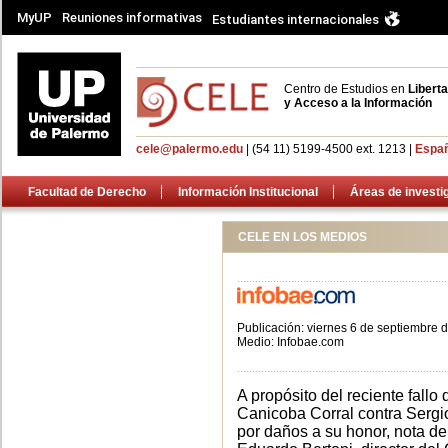
MyUP
Reuniones informativas
Estudiantes internacionales
Centro de Estudios en
Libert
y Acceso a la Información
cele@palermo.edu
| (54 11) 5199-4500 ext. 1213 |
Españ
Facultad de Derecho
Información Institucional
Áreas de investi
CELE EN LOS MEDIOS
......................................................................
Publicación: viernes 6 de septiembre 
Medio: Infobae.com
......................................................................
A propósito del reciente fallo
Canicoba Corral contra Serg
por daños a su honor, nota de 