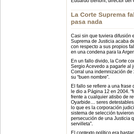
Eduardo Bertoni, director del
......................................................................
La Corte Suprema fal
pasa nada
......................................................................
Casi sin que tuviera difusión 
Suprema de Justicia acaba d
con respecto a sus propios fa
en una condena para la Argent
En un fallo divido, la Corte 
Sergio Acevedo a pagarle al j
Corral una indemnización de 
su “buen nombre”.
El fallo se refiere a una fra
le dio a Página 12 en 2004. “
frente a cualquier atisbo de 
Oyarbide… seres detestables
lo que es la corporación judi
sistema de selección tuvier
persecución de una Justicia 
servilleta”.
El contexto político era bast