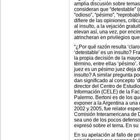
amplia discusión sobre temas 
consideran que “detestable” (
“odioso”, “pésimo”, “reprobabl
difiere de las opiniones, críti
al insulto, a la vejación gratu
elevan así, una vez, por enc
atrincheran en privilegios qu
“¿Por qué razón resulta ‘claro
‘detestable’ es un insulto? 
la propia decisión de la mayor
término, entre ellas ‘pésimo’.
juez es un pésimo juez deja d
insulto? A similar pregunta p
dan significado al concepto ‘
director del Centro de Estudi
Información (CELE) de la Fac
Palermo. Bertoni es de los qu
exponer a la Argentina a una
2002 y 2005, fue relator espec
Comisión Interamericana de
sea uno de los pocos defensor
expresó sobre el tema. En su 
En su apelación al fallo de p