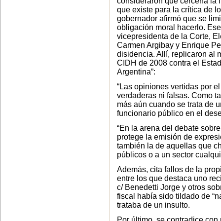
consideraron que cercena la l
que existe para la crítica de l
gobernador afirmó que se limi
obligación moral hacerlo. Ese 
vicepresidenta de la Corte, E
Carmen Argibay y Enrique Petr
disidencia. Allí, replicaron a
CIDH de 2008 contra el Estad
Argentina”:
“Las opiniones vertidas por 
verdaderas ni falsas. Como ta
más aún cuando se trata de un 
funcionario público en el de
“En la arena del debate sobre 
protege la emisión de expresi
también la de aquellas que cho
públicos o a un sector cualqui
Además, cita fallos de la propi
entre los que destaca uno rec
c/ Benedetti Jorge y otros so
fiscal había sido tildado de “
trataba de un insulto.
Por último, se contradice con