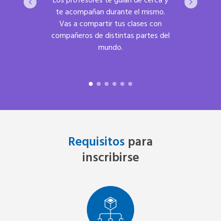
Los profesores te guían de cerca y
La Uni
ayor
te acompañan durante el mismo.
reconoci
e permite
Vas a compartir tus clases con
su inn
al y tus
compañeros de distintas partes del
online
mundo.
Requisitos
para
inscribirse