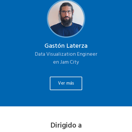
za
Gastón Laterza
G
ngineer
Data Visualization Engineer
Data V
en Jam City
Ver más
Dirigido a