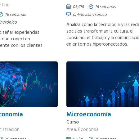
eting
03/08
16 semanas
16 semanas
online asincrónico
incrónico
Analizá cómo la tecnología y las red
sociales transforman la cultura, el
iseñar experiencias
consumo, el trabajo y la comunicaci
 que conecten
en entornos hiperconectados.
nte con los clientes.
conomía
Microeconomía
Curso
nistración
Área: Economía