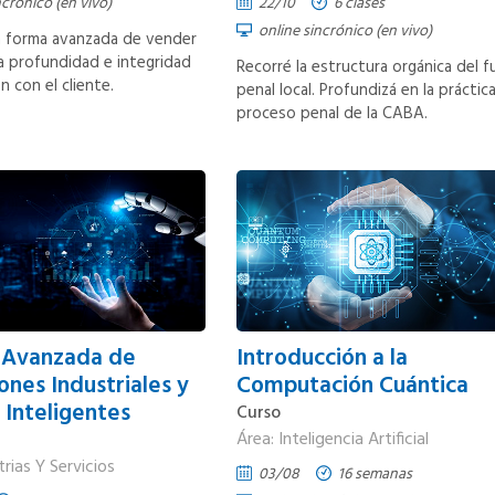
ncrónico (en vivo)
22/10
6 clases
online sincrónico (en vivo)
 forma avanzada de vender
a profundidad e integridad
Recorré la estructura orgánica del f
ón con el cliente.
penal local. Profundizá en la práctic
proceso penal de la CABA.
 Avanzada de
Introducción a la
ones Industriales y
Computación Cuántica
 Inteligentes
Curso
Área: Inteligencia Artificial
trias Y Servicios
03/08
16 semanas