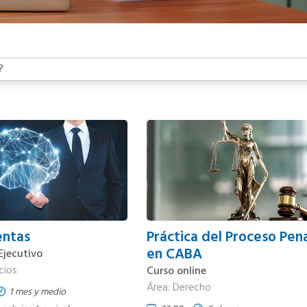
entas
Práctica del Proceso Pen
en CABA
Ejecutivo
cios
Curso online
Área: Derecho
1 mes y medio