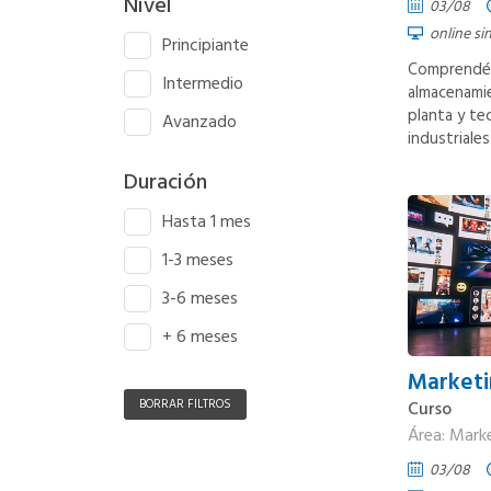
Nivel
03/08
online si
Principiante
Comprendé c
Intermedio
almacenamie
planta y te
Avanzado
industriales
Duración
Hasta 1 mes
1-3 meses
3-6 meses
+ 6 meses
Marketi
BORRAR FILTROS
Curso
Área: Mark
03/08