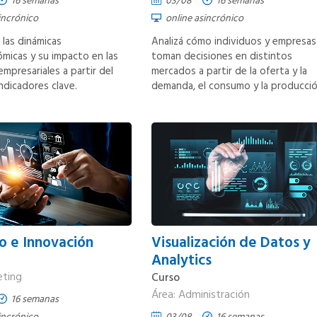
16 semanas
03/08
16 semanas
incrónico
online asincrónico
las dinámicas
Analizá cómo individuos y empresas
micas y su impacto en las
toman decisiones en distintos
empresariales a partir del
mercados a partir de la oferta y la
indicadores clave.
demanda, el consumo y la producció
o e Innovación
Visualización de Datos y
Analytics
eting
Curso
Área: Administración
16 semanas