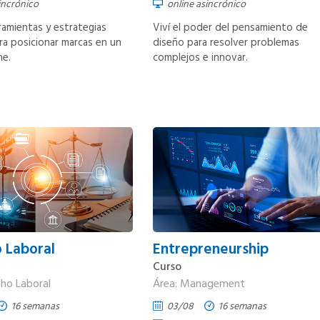
incrónico
online asincrónico
amientas y estrategias
Viví el poder del pensamiento de
ara posicionar marcas en un
diseño para resolver problemas
ne.
complejos e innovar.
 Laboral
Entrepreneurship
Curso
cho Laboral
Área: Management
16 semanas
03/08
16 semanas