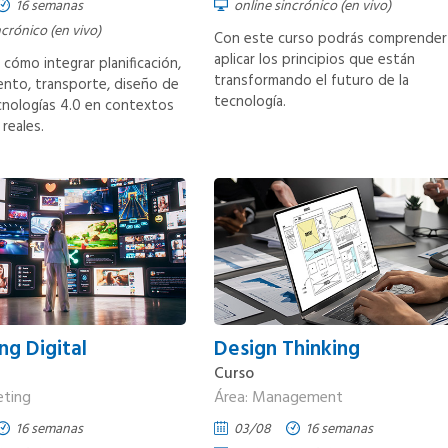
16 semanas
online sincrónico (en vivo)
ncrónico (en vivo)
Con este curso podrás comprender
aplicar los principios que están
ómo integrar planificación,
transformando el futuro de la
nto, transporte, diseño de
tecnología.
cnologías 4.0 en contextos
 reales.
ng Digital
Design Thinking
Curso
eting
Área: Management
16 semanas
03/08
16 semanas