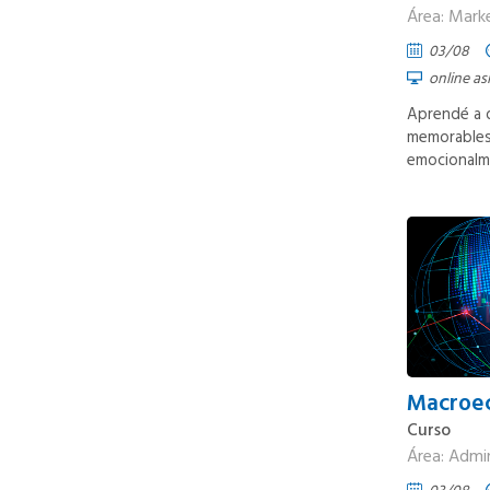
Área: Mark
03/08
online as
Aprendé a d
memorables
emocionalme
Macroe
Curso
Área: Admi