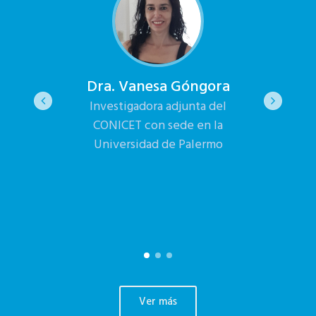
ura
Dra. Vanesa Góngora
Dr. 
ini
Investigadora adjunta del
CONICET con sede en la
gía.
Direc
Universidad de Palermo
unta
UP.In
del CO
Univ
Ver más