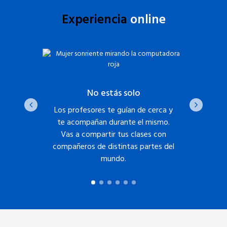
Experiencia
online
estudiar
Inno
No estás solo
ónicos
Los profesores te guían de cerca y
La Uni
orario de
te acompañan durante el mismo.
reconoci
te a tus
Vas a compartir tus clases con
su inn
compañeros de distintas partes del
online
mundo.