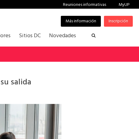
Reuniones informativas
MyUP
Más información
Inscripción
ores
Sitios DC
Novedades
su salida