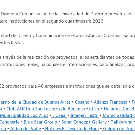
 Diseño y Comunicación de la Universidad de Palermo presenta los
s e instituciones en el segundo cuatrimestre 2026.
acultad de Diseño y Comunicación en el área Alianzas Creativas se 
entes Reales.
 través de la realización de proyectos, a los estudiantes de todas 
ituciones reales, nacionales e internacionales, para analizar, pro
 52 proyectos para 46 empresas e instituciones que se detallan a c
erno de la Ciudad de Buenos Aires
•
Cosano
•
Alianza Francesa
•
Fe
a
•
Club Atlético San Lorenzo de Almagro
•
Ritex
•
Helados Danie
Municipalidad Los Vilos
•
L'Oreal
•
Imagen Textil
•
Municipalidad d
Cencherle
•
Blue Star Group
•
Solar Concept Gallery
•
Talleyrand
ería
•
Aldea del Valle
•
Hoteles El Tesoro de Elqui
•
Galpón de Rop