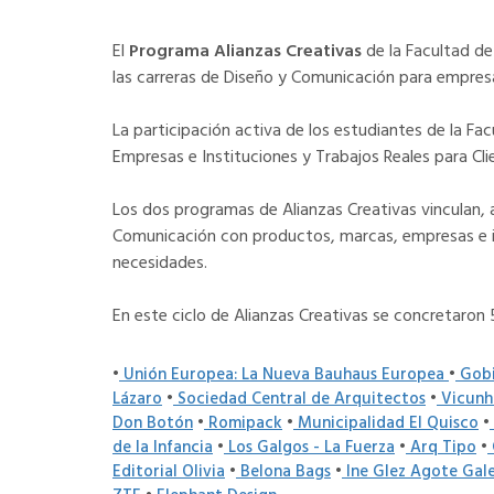
El
Programa Alianzas Creativas
de la Facultad de
las carreras de Diseño y Comunicación para empresa
La participación activa de los estudiantes de la F
Empresas e Instituciones y Trabajos Reales para Cli
Los dos programas de Alianzas Creativas vinculan, a
Comunicación con productos, marcas, empresas e inst
necesidades.
En este ciclo de Alianzas Creativas se concretaron
•
Unión Europea: La Nueva Bauhaus Europea
•
Gobi
Lázaro
•
Sociedad Central de Arquitectos
•
Vicunh
Don Botón
•
Romipack
•
Municipalidad El Quisco
•
de la Infancia
•
Los Galgos - La Fuerza
•
Arq Tipo
•
Editorial Olivia
•
Belona Bags
•
Ine Glez Agote Gal