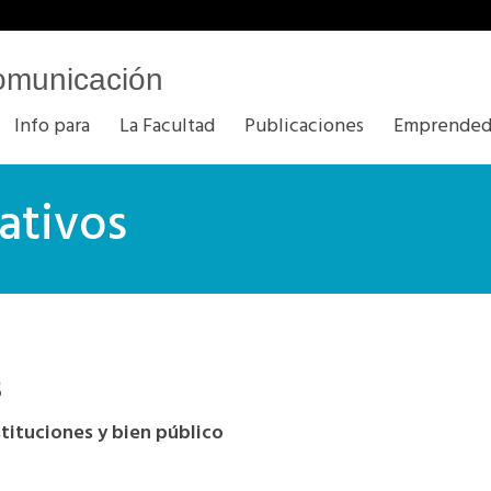
omunicación
Info para
La Facultad
Publicaciones
Emprended
ativos
s
tituciones y bien público