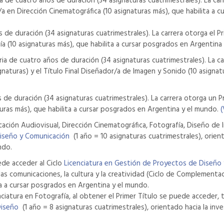
a de cuatro años de duración (34 asignaturas cuatrimestrales). La car
do/a en Dirección Cinematográfica (10 asignaturas más), que habilita a
s de duración (34 asignaturas cuatrimestrales). La carrera otorga el P
afía (10 asignaturas más), que habilita a cursar posgrados en Argentin
ia de cuatro años de duración (34 asignaturas cuatrimestrales). La c
naturas) y el Título Final Diseñador/a de Imagen y Sonido (10 asignat
 de duración (34 asignaturas cuatrimestrales). La carrera otorga un P
aturas más), que habilita a cursar posgrados en Argentina y el mundo.
(
cación Audiovisual, Dirección Cinematográfica, Fotografía, Diseño de
Diseño y Comunicación
(1 año = 10 asignaturas cuatrimestrales), orie
ndo.
ede acceder al Ciclo
Licenciatura en Gestión de Proyectos de Diseño
 comunicaciones, la cultura y la creatividad (Ciclo de Complementac
ta a cursar posgrados en Argentina y el mundo.
ciatura en Fotografía, al obtener el Primer Título se puede acceder,
Diseño
(1 año = 8 asignaturas cuatrimestrales), orientado hacia la inv