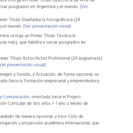
rera otorga el Primer Título Director/a de Arte de
 cursar posgrados en Argentina y el mundo.
(Ver
rimer Título Diseñador/a Fotográfico/a (24
a y el mundo.
(Ver presentación visual)
arrera otorga un Primer Título Técnico/a
uras más), que habilita a cursar posgrados en
rimer Título Actor/Actriz Profesional (24 asignaturas)
Ver presentación visual)
 Imagen y Sonido, y Actuación, de forma opcional, se
ntado hacia la formación empresarial y emprendedora,
 y Comunicación
, orientado hacia el Project
ión Curricular de dos años = 1 año y medio de
 también de manera opcional, a otro Ciclo de
estigación y proyección académica internacional, que