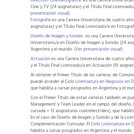
Dirección Cinematográfica
es una Carrera Universitari
Cine y TV (24 asignaturas) y el Título Final Licencia
presentación visual)
Fotografía
es una Carrera Universitaria de cuatro año
asignaturas) y el Título Final Licenciado/a en Fotogr
Diseño de Imagen y Sonido
es una Carrera Universitar
Universitario/a en Diseño de Imagen y Sonido (24 asig
Argentina y el mundo.
(Ver presentación visual)
Actuación
es una Carrera Universitaria de cuatro años
y el Título Final Licenciado/a en Actuación (10 asign
Al obtener el Primer Título de las carreras de Comuni
puede acceder al Ciclo
Licenciatura en Negocios en 
que habilita a cursar posgrados en Argentina y el mu
Con el Primer Título de estas carreras también se pu
Management y Team Leader en el campo del diseño, las
cursada = 12 asignaturas cuatrimestrales), que habili
En el caso de Diseño de Imagen y Sonido y de la Licen
Complementación Curricular: El Ciclo
Licenciatura en 
habilita a cursar posgrados en Argentina y el mundo.