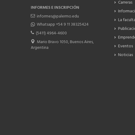
Carreras
INFORMES E INSCRIPCIÓN
Informac
informes@palermo.edu
La facult
Whatsapp +54 9 11 38325424
Publicac
(5411) 4964-4600
Emprend
Mario Bravo 1050, Buenos Aires,
Eventos
Argentina
Noticias