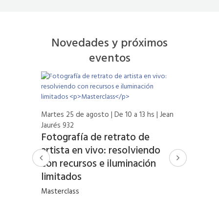
Novedades y próximos
eventos
Martes 25 de agosto | De 10 a 13 hs | Jean
Jaurés 932
Fotografía de retrato de
artista en vivo: resolviendo
3 hs |
Martes 11 
con recursos e iluminación
Videocon
limitados
a un
ESTUD
Masterclass
urante
Ciclo Web