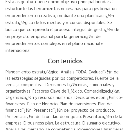
Esta asignatura tiene como objetivo principal brindar al
estudiante las herramientas necesarias para gestionar un
emprendimiento creativo, mediante una planificaciï¿½n
estratï¿½gica de los medios y recursos disponibles. Se
busca que comprenda el proceso integral de gestiï¿½n de
un proyecto empresarial para la generaciï¿½n de
emprendimientos complejos en el plano nacional e
internacional.
Contenidos
Planeamiento estratï¿½gico. Análisis FODA. Evaluaciï¿½n de
las estrategias seguidas por los competidores. Fuente de la
ventaja competitiva. Decisiones tï¿½cnicas, comerciales y
organizativas. Factores Clave de ï¿½xito. Comercializaciï¿½n.
Organizaciï¿½n y recursos humanos. Decisiones econï¿½mico-
financieras. Plan de Negocio. Plan de inversiones. Plan de
financiaciï¿½n. Presentaciï¿½n del proyecto de producto.
Presentaciï¿½n de la unidad de negocio. Presentaciï¿½n de la
empresa. El business plan. La estructura. El sumario ejecutivo.
Análisis del mercado. La competencia. Proyecciones financieras.