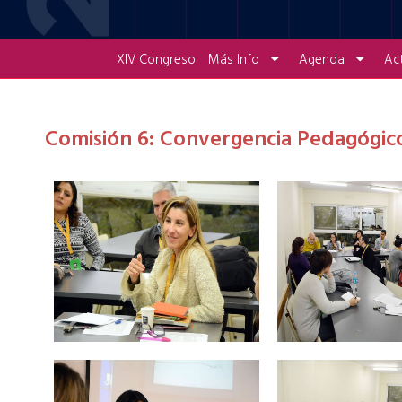
XIV Congreso
Más Info
Agenda
Ac
Comisión 6: Convergencia Pedagógic