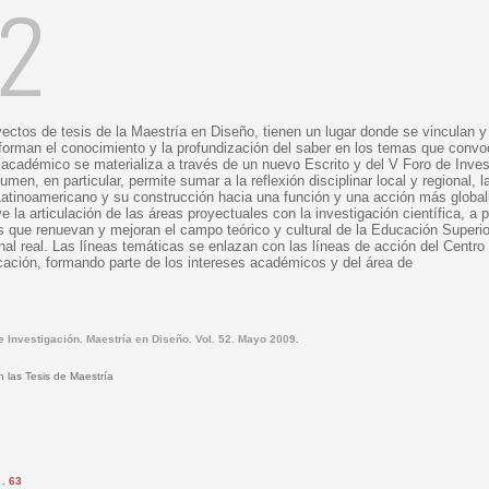
ectos de tesis de la Maestría en Diseño, tienen un lugar donde se vinculan 
orman el conocimiento y la profundización del saber en los temas que convoc
académico se materializa a través de un nuevo Escrito y del V Foro de Inves
umen, en particular, permite sumar a la reflexión disciplinar local y regional,
Latinoamericano y su construcción hacia una función y una acción más global
 la articulación de las áreas proyectuales con la investigación científica, a p
 que renuevan y mejoran el campo teórico y cultural de la Educación Superio
nal real. Las líneas temáticas se enlazan con las líneas de acción del Centr
ación, formando parte de los intereses académicos y del área de
 Investigación. Maestría en Diseño. Vol. 52. Mayo 2009.
 las Tesis de Maestría
.
63