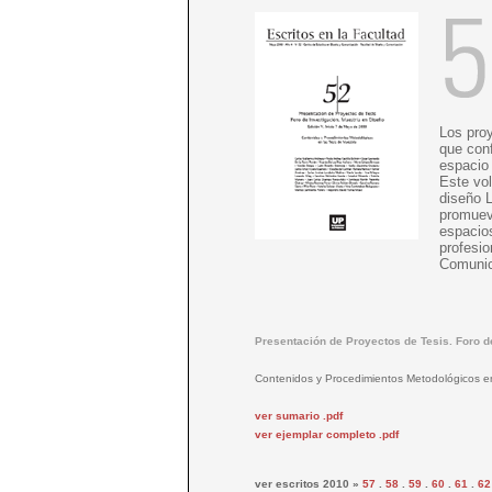
Los proy
que conf
espacio 
Este vol
diseño 
promueve
espacios
profesio
Comunic
Presentación de Proyectos de Tesis. Foro de
Contenidos y Procedimientos Metodológicos en
ver sumario .pdf
ver ejemplar completo .pdf
ver escritos 2010
»
57
.
58
.
59
.
60
.
61
.
62