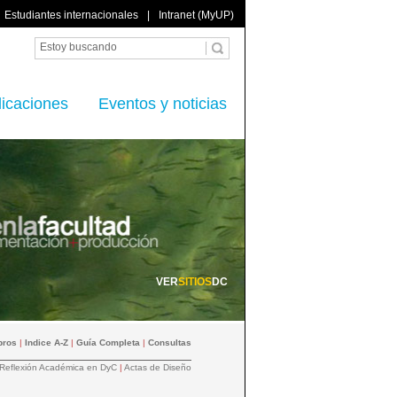
Estudiantes internacionales
|
Intranet (MyUP)
licaciones
Eventos y noticias
VER
SITIOS
DC
bros
|
Indice A-Z
|
Guía Completa
|
Consultas
Reflexión Académica en DyC
|
Actas de Diseño