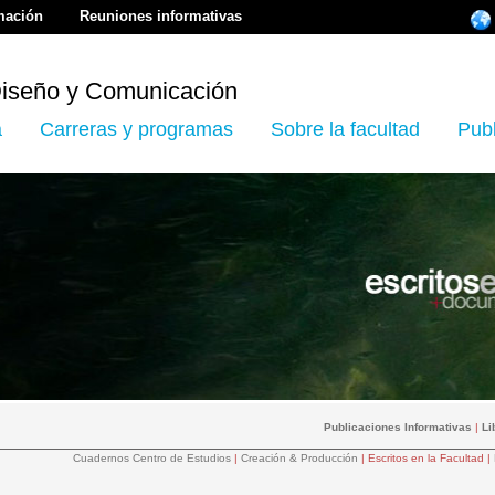
rmación
Reuniones informativas
Diseño y Comunicación
a
Carreras y programas
Sobre la facultad
Pub
Publicaciones Informativas
|
Li
Cuadernos Centro de Estudios
|
Creación & Producción
|
Escritos en la Facultad
|