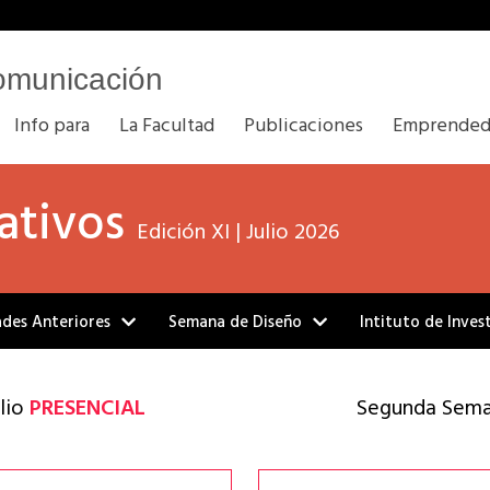
omunicación
Info para
La Facultad
Publicaciones
Emprended
ativos
Edición XI | Julio 2026
ades Anteriores
Semana de Diseño
Intituto de Inves
ulio
PRESENCIAL
Segunda Sem