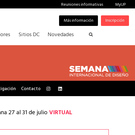
Reuniones informativas
MyUP
Más información
Inscripción
ores
Sitios DC
Novedades
tigación
Contacto
ana
27 al 31 de julio
VIRTUAL