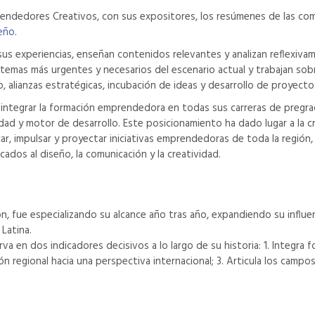
dedores Creativos, con sus expositores, los resúmenes de las comuni
seño
.
s experiencias, enseñan contenidos relevantes y analizan reflexiva
os temas más urgentes y necesarios del escenario actual y trabajan sob
alianzas estratégicas, incubación de ideas y desarrollo de proyecto
 integrar la formación emprendedora en todas sus carreras de pregra
idad y motor de desarrollo. Este posicionamiento ha dado lugar a la 
r, impulsar y proyectar iniciativas emprendedoras de toda la región
ados al diseño, la comunicación y la creatividad.
ón, fue especializando su alcance año tras año, expandiendo su infl
Latina.
rva en dos indicadores decisivos a lo largo de su historia: 1. Integra
 regional hacia una perspectiva internacional; 3. Articula los campos 