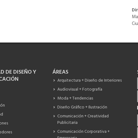
Di
Ma
Ci
D DE DISEÑO Y
ÁREAS
CACIÓN
Arquitectura + Diseño de Interiores
Audiovisual + Fotografía
Moda + Tendencias
ión
Diseño Gráfico + Ilustración
ad
Comunicación + Creatividad
Publicitaria
iones
Comunicación Corporativa +
edores