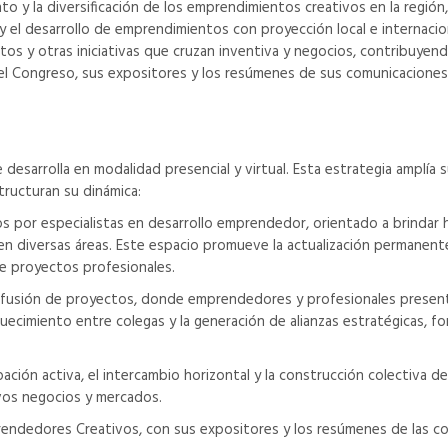
to y la diversificación de los emprendimientos creativos en la regió
y el desarrollo de emprendimientos con proyección local e internacion
os y otras iniciativas que cruzan inventiva y negocios, contribuye
del Congreso, sus expositores y los resúmenes de sus comunicaciones
esarrolla en modalidad presencial y virtual. Esta estrategia amplía su
ructuran su dinámica:
ados por especialistas en desarrollo emprendedor, orientado a brindar
en diversas áreas. Este espacio promueve la actualización permanent
e proyectos profesionales.
difusión de proyectos, donde emprendedores y profesionales presenta
uecimiento entre colegas y la generación de alianzas estratégicas, f
cipación activa, el intercambio horizontal y la construcción colectiva
evos negocios y mercados.
ndedores Creativos, con sus expositores y los resúmenes de las comu