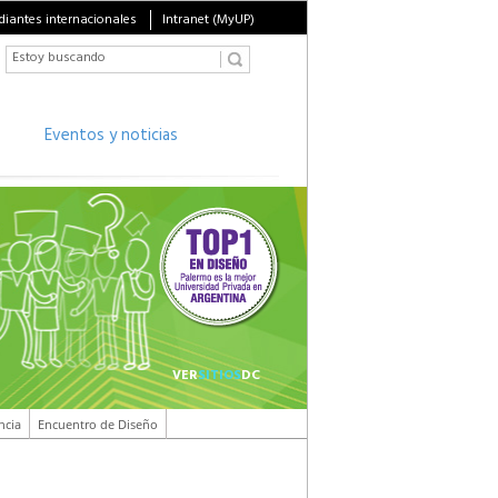
diantes internacionales
Intranet (MyUP)
Eventos y noticias
VER
SITIOS
DC
ncia
Encuentro de Diseño