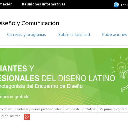
rmación
Reuniones informativas
Estu
Diseño y Comunicación
Carreras y programas
Sobre la facultad
Publicaciones
ro de estudiantes y jóvenes profesionales
Ronda de Portfolios
Mi primera confere