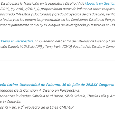
Diseño para la Transición en la asignatura Diseño IV de
Maestría en Gestión
2016_1; y 2016_2/2017_1), proporcionan datos de influencia sobre la aplicac
posgrado (Maestría y Doctorado) y grado (Proyectos de graduación) verificabl
fecha; y en las ponencias presentadas en las Comisiones Diseño en Perspect
nte juntamente con el I y II Coloquio de Investigación y Desarrollo en Dise
 Diseño en Perspectiva
. En Cuaderno del Centro de Estudios de Diseño y Com
ción Daniela V. Di Bella (UP) y Terry Irwin (CMU). Facultad de Diseño y Comu
seño Latino. Universidad de Palermo, 30 de julio de 2018.
IX Congreso
onencias de la Comisión 4, Diseño en Perspectiva.
ponentes invitados Gabriela Nuri Baron, Silvia Stivale, Theska Laila y Am
e la Comisión
os 73 y 80, y 2º Proyecto de la Línea CMU-UP