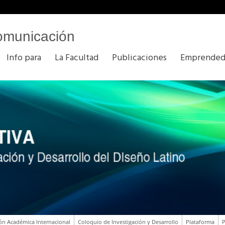
omunicación
Info para
La Facultad
Publicaciones
Emprended
ón Académica Internacional
Coloquio de Investigación y Desarrollo
Plataforma
P