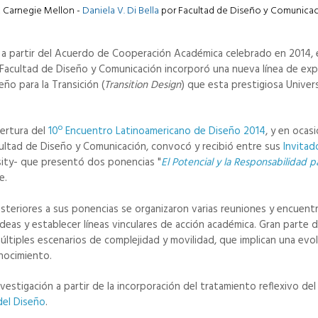
t Carnegie Mellon -
Daniela V. Di Bella
por Facultad de Diseño y Comunicaci
e a partir del Acuerdo de Cooperación Académica celebrado en 2014, 
 Facultad de Diseño y Comunicación incorporó una nueva línea de exp
ño para la Transición (
Transition Design
) que esta prestigiosa Univer
pertura del
10º Encuentro Latinoamericano de Diseño 2014
, y en ocas
acultad de Diseño y Comunicación, convocó y recibió entre sus
Invita
sity- que presentó dos ponencias "
El Potencial y la Responsabilidad p
e.
steriores a sus ponencias se organizaron varias reuniones y encuent
ideas y establecer líneas vinculares de acción académica. Gran parte
últiples escenarios de complejidad y movilidad, que implican una evo
onocimiento.
investigación a partir de la incorporación del tratamiento reflexivo de
del Diseño
.