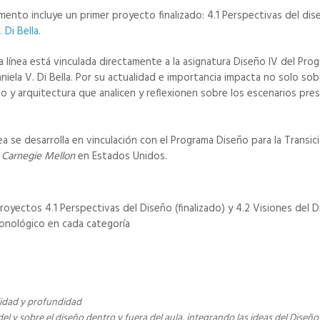
mento incluye un primer proyecto finalizado: 4.1 Perspectivas del dis
. Di Bella
.
ta línea está vinculada directamente a la asignatura Diseño IV del Pr
ela V. Di Bella. Por su actualidad e importancia impacta no solo sob
 y arquitectura que analicen y reflexionen sobre los escenarios prese
nea se desarrolla en vinculación con el Programa Diseño para la Transici
t Carnegie Mellon
en Estados Unidos.
oyectos 4.1 Perspectivas del Diseño (finalizado) y 4.2 Visiones del D
ronológico en cada categoría
lidad y profundidad
 del y sobre el diseño dentro y fuera del aula, integrando las ideas del Diseño