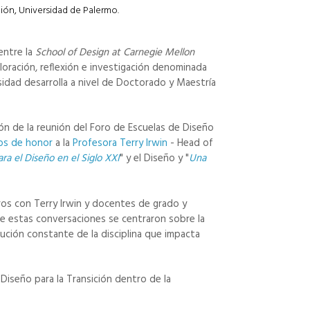
ón, Universidad de Palermo.
entre la
School of Design at Carnegie Mellon
loración, reflexión e investigación denominada
sidad desarrolla a nivel de Doctorado y Maestría
ión de la reunión del Foro de Escuelas de Diseño
dos de honor
a la
Profesora Terry Irwin
- Head of
ara el Diseño en el Siglo XXI
" y el Diseño y "
Una
ros con Terry Irwin y docentes de grado y
 de estas conversaciones se centraron sobre la
lución constante de la disciplina que impacta
l Diseño para la Transición dentro de la