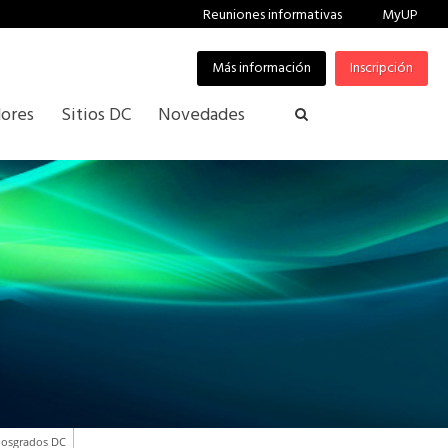
Reuniones informativas
MyUP
Más información
Inscripción
ores
Sitios DC
Novedades
osgrados DC