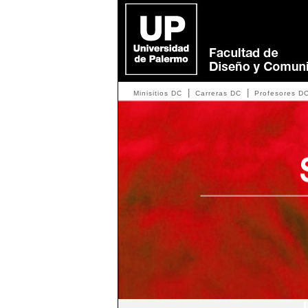
|
|
Minisitios DC
Carreras DC
Profesores D