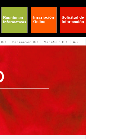
|
|
|
 DC
Generación DC
MapaSitio DC
A-Z