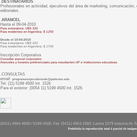
.
DESTINATARIOS
Profesionales en actividad, ejecutivos del área de marketing, comunicación,
editoriales.
.
ARANCEL
Hasta el 09-04-2010
Para extranjeros: U$S 320
Para residentes en Argentina: $ 1250
Desde el 10-04-2010
Para extranjeros: U$S 420
Para residentes en Argentina: $ 1700
Inscripción Corporativa
Consultar arancel corporativo
Aranceles y horarios preferenciales para estudiantes UP e instituciones educativas
.CONSULTAS
email:
programasejecutivosdc@palermo.edu
Tel: (11) 5199 4500 Int. 1526
Para el exterior: (0054 11) 5199 4500 Int. 1526
: (5411) 4964-4600 / 5199-4500, Fax: (5411) 4963-1560. Larrea 1079 esquina Av. S
Prohibida la reproducción total ó parcial de imágen