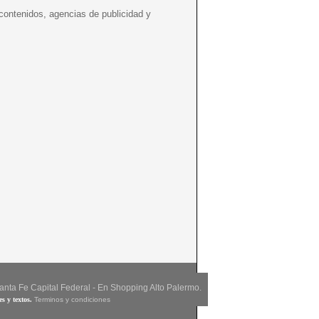
 contenidos, agencias de publicidad y
anta Fe Capital Federal - En Shopping Alto Palermo.
es y textos.
Terminos y condiciones