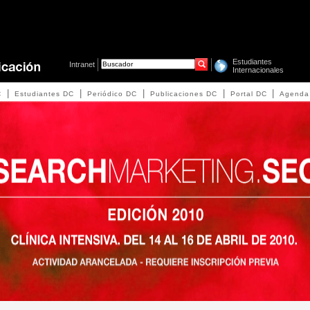
Estudiantes
Intranet
Internacionales
|
|
|
|
|
C
Estudiantes DC
Periódico DC
Publicaciones DC
Portal DC
Agenda