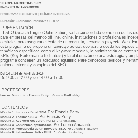
SEARCH MARKETING. SEO.
Marketing de Buscadores
PROGRAMA EJECUTIVO | CLÍNICA INTENSIVA
Duración: 3 jornadas intensivas | 18 hs.
.PRESENTACIÓN
El SEO (Search Engine Optimization) se ha consolidado como una de las dis
para empresas del mundo off line, online, instituciones o profesionales inde
centrales para asegurar el éxito de un producto, servicio o proyecto Web. E
este programa se propone un abordaje actual, que partirá desde los tópicos c
temáticas específicas como el keyword research, la optimización de contenid
KPIs (Key Performance Indicators) y la elaboración de una estrategia y un p
programa contienen un adecuado equilibrio entre conceptos teóricos y herrami
enfoque integral y completo del SEO.
Del 14 al 16 de Abril de 2010
De 9.00 a 12.00 y de 14.00 a 17.00
.PROFESORES
-
Lorena Amarante
-
Francis Petty
Andrés Snitkofsky
.CONTENIDOS
Por Francis Petty.
Módulo 1. Introducción al SEM.
Por Francis Petty.
Módulo 2. Técnicas SEO.
Módulo 3. Keyword Research.
Por Lorena Amarante.
Por Lorena Amarante.
Módulo 4. Contenidos optimizados.
Módulo 5. Metodología de un proyecto SEO.
Por Andrés Snitkofsky.
Módulo 6. Laboratorio: Taller SEO.
Por Andrés Snitkofsky.