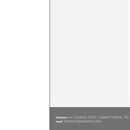
Av. Córdoba 3501, Capital Federal. Tel
Informes:
: informes@palermo.edu
email