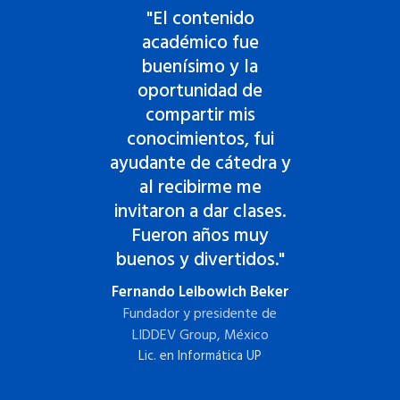
"El contenido
"
e,
académico fue
y
buenísimo y la
oportunidad de
compartir mis
mo
conocimientos, fui
p
ayudante de cátedra y
t
al recibirme me
invitaron a dar clases.
D
Fueron años muy
buenos y divertidos."
M
er
Fernando Leibowich Beker
Fundador y presidente de
LIDDEV Group, México
Lic. en Informática UP