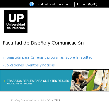
Estudiantes internacionales
Intranet (MyUP)
Facultad de Diseño y Comunicación
Información para
Carreras y programas
Sobre la facultad
Publicaciones
Eventos y noticias
Diseño y Comunicación
>
Sitios DC
>
TRCR