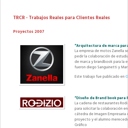
TRCR - Trabajos Reales para Clientes Reales
Proyectos 2007
“Arquitectura de marca para
La empresa de motos Zanella se
pedir la colaboración de estud
de marca y brandbook para la e
fueron diego Sanguinetti y Maril
Este trabajo fue publicado en
G
“Diseño de Brand book para 
La cadena de restaurantes Rodi
para solicitar la colaboración e
cátedra de Imagen Empresaria de
proyecto y el alumno merecedor
Gráfico