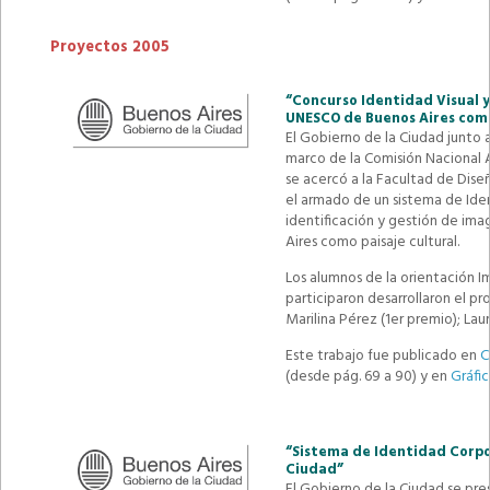
Proyectos 2005
“Concurso Identidad Visual y
UNESCO de Buenos Aires como
El Gobierno de la Ciudad junto 
marco de la Comisión Nacional
se acercó a la Facultad de Dise
el armado de un sistema de Ide
identificación y gestión de im
Aires como paisaje cultural.
Los alumnos de la orientación I
participaron desarrollaron el p
Marilina Pérez (1er premio); Lau
Este trabajo fue publicado en
C
(desde pág. 69 a 90) y en
Gráfic
“Sistema de Identidad Corpor
Ciudad”
El Gobierno de la Ciudad se pres