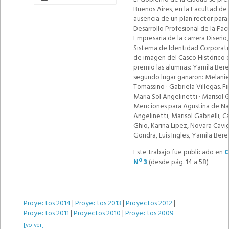
Buenos Aires, en la Facultad de
ausencia de un plan rector para 
Desarrollo Profesional de la Fa
Empresaria de la carrera Diseño
Sistema de Identidad Corporativ
de imagen del Casco Histórico d
premio las alumnas: Yamila Bere
segundo lugar ganaron: Melanie 
Tomassino · Gabriela Villegas. F
Maria Sol Angelinetti · Marisol G
Menciones para Agustina de Nar
Angelinetti, Marisol Gabrielli, 
Ghio, Karina Lipez, Novara Cavig
Gondra, Luis Ingles, Yamila Ber
Este trabajo fue publicado en
C
Nº 3
(desde pág. 14 a 58)
Proyectos 2014
|
Proyectos 2013
|
Proyectos 2012
|
Proyectos 2011
|
Proyectos 2010
|
Proyectos 2009
[volver]