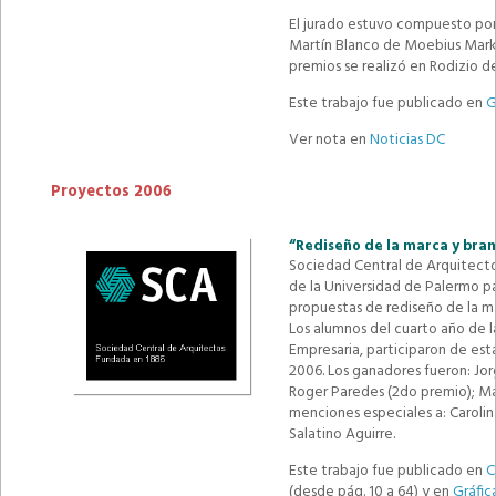
El jurado estuvo compuesto por
Martín Blanco de Moebius Marke
premios se realizó en Rodizio 
Este trabajo fue publicado en
G
Ver nota en
Noticias DC
Proyectos 2006
“Rediseño de la marca y bra
Sociedad Central de Arquitecto
de la Universidad de Palermo par
propuestas de rediseño de la ma
Los alumnos del cuarto año de l
Empresaria, participaron de est
2006. Los ganadores fueron: Jor
Roger Paredes (2do premio); Ma
menciones especiales a: Caroli
Salatino Aguirre.
Este trabajo fue publicado en
C
(desde pág. 10 a 64) y en
Gráfic