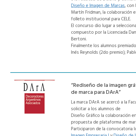
Diseño e Imagen de Marcas
, con
Martín Fridman, la colaboración e
folleto institucional para CELE.
El concurso dio lugar a seleccio
compuesto por la Licenciada Dani
Bertoni.
Finalmente los alumnos premiados 
Inés Reynolds (2do premio); Pabl
“Rediseño de la imagen grá
de marca para DArA”
La marca DArA se acercó a la Fa
solicitar a los alumnos de
Diseño Gráfico la colaboración en
propuesta de plataforma de mar
Participaron de la convocatoria 
Imagen Empresaria I
y
Diseño de I