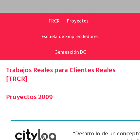
TRCR
Proyectos
Escuela de Emprendedores
Genreación DC
Trabajos Reales para Clientes Reales
[TRCR]
Proyectos 2009
“Desarrollo de un concepto