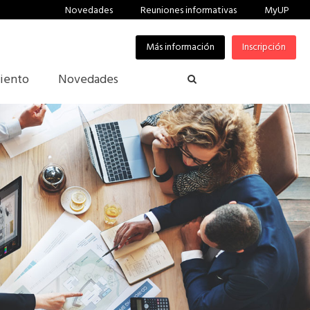
Novedades
Reuniones informativas
MyUP
Más información
Inscripción
iento
Novedades