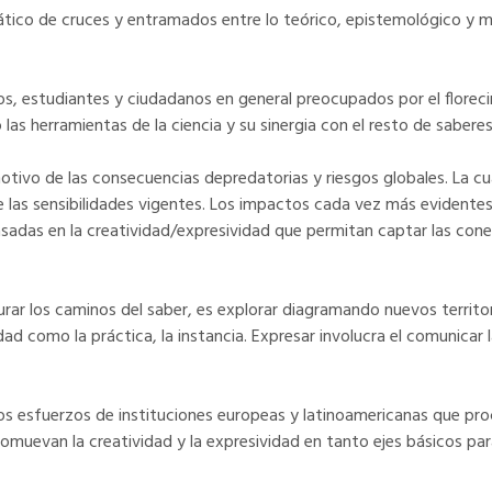
mático de cruces y entramados entre lo teórico, epistemológico y 
ficos, estudiantes y ciudadanos en general preocupados por el flor
lo las herramientas de la ciencia y su sinergia con el resto de sabere
tivo de las consecuencias depredatorias y riesgos globales. La cua
e las sensibilidades vigentes. Los impactos cada vez más evidentes de
basadas en la creatividad/expresividad que permitan captar las co
urar los caminos del saber, es explorar diagramando nuevos terri
ad como la práctica, la instancia. Expresar involucra el comunicar l
 esfuerzos de instituciones europeas y latinoamericanas que proc
muevan la creatividad y la expresividad en tanto ejes básicos par