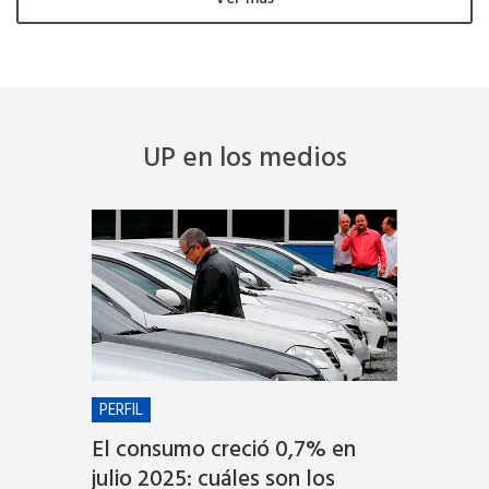
UP en los medios
PERFIL
EL CRON
mo
El consumo creció 0,7% en
El créd
una
julio 2025: cuáles son los
pueden