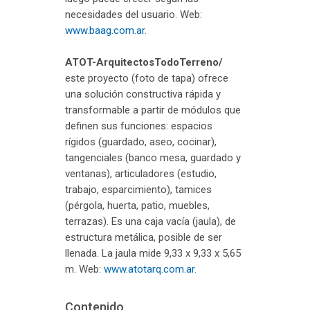
necesidades del usuario. Web:
www.baag.com.ar.
ATOT-ArquitectosTodoTerreno/
este proyecto (foto de tapa) ofrece
una solución constructiva rápida y
transformable a partir de módulos que
definen sus funciones: espacios
rígidos (guardado, aseo, cocinar),
tangenciales (banco mesa, guardado y
ventanas), articuladores (estudio,
trabajo, esparcimiento), tamices
(pérgola, huerta, patio, muebles,
terrazas). Es una caja vacía (jaula), de
estructura metálica, posible de ser
llenada. La jaula mide 9,33 x 9,33 x 5,65
m. Web:
www.atotarq.com.ar.
Contenido