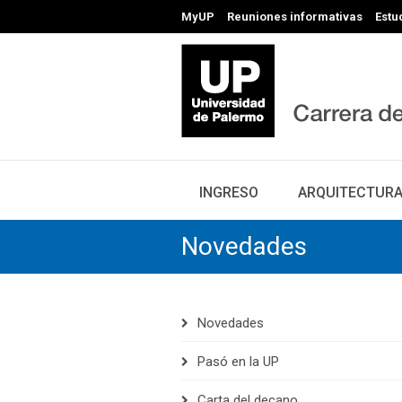
MyUP
Reuniones informativas
Estu
INGRESO
ARQUITECTUR
Novedades
Novedades
Pasó en la UP
Carta del decano