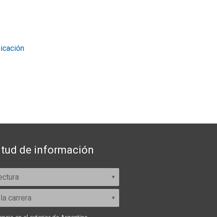
icación
itud de información