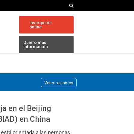
Inscripción
online
Quiero más
información
Ver otras notas
a en el Beijing
(BIAD) en China
 está orientada a las personas.