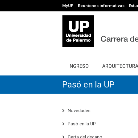
MyUP
Reuniones informativas
Estu
INGRESO
ARQUITECTUR
Pasó en la UP
Novedades
Pasó en la UP
Carta del decano