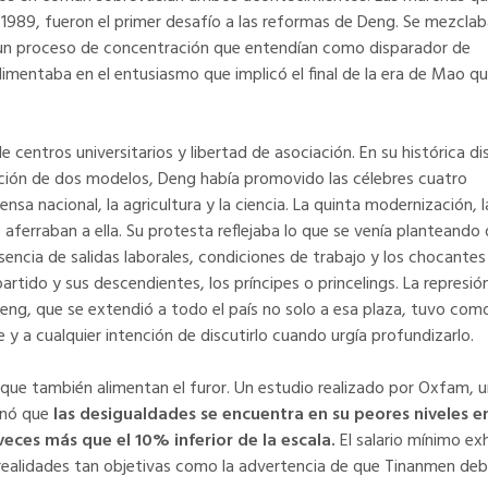
1989, fueron el primer desafío a las reformas de Deng. Se mezclab
e un proceso de concentración que entendían como disparador de
imentaba en el entusiasmo que implicó el final de la era de Mao qu
 centros universitarios y libertad de asociación. En su histórica d
ación de dos modelos, Deng había promovido las célebres cuatro
ensa nacional, la agricultura y la ciencia. La quinta modernización, l
 aferraban a ella. Su protesta reflejaba lo que se venía planteando 
sencia de salidas laborales, condiciones de trabajo y los chocantes
artido y sus descendientes, los príncipes o princelings. La represió
eng, que se extendió a todo el país no solo a esa plaza, tuvo com
y a cualquier intención de discutirlo cuando urgía profundizarlo.
ue también alimentan el furor. Un estudio realizado por Oxfam, 
inó que
las desigualdades se encuentra en su peores niveles en
veces más que el 10% inferior de la escala.
El salario mínimo ex
realidades tan objetivas como la advertencia de que Tinanmen de