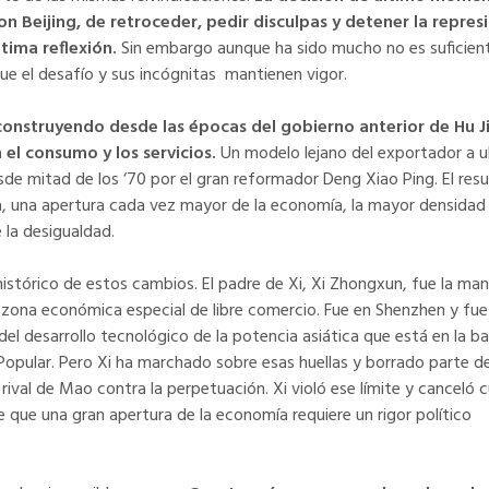
Beijing, de retroceder, pedir disculpas y detener la represi
tima reflexión.
Sin embargo aunque ha sido mucho no es suficient
e el desafío y sus incógnitas mantienen vigor.
 construyendo desde las épocas del gobierno anterior de Hu J
 el consumo y los servicios.
Un modelo lejano del exportador a u
esde mitad de los ‘70 por el gran reformador Deng Xiao Ping. El res
a, una apertura cada vez mayor de la economía, la mayor densidad
 la desigualdad.
 histórico de estos cambios. El padre de Xi, Xi Zhongxun, fue la ma
zona económica especial de libre comercio. Fue en Shenzhen y fue 
 del desarrollo tecnológico de la potencia asiática que está en la ba
Popular. Pero Xi ha marchado sobre esas huellas y borrado parte de
 rival de Mao contra la perpetuación. Xi violó ese límite y canceló c
 que una gran apertura de la economía requiere un rigor político