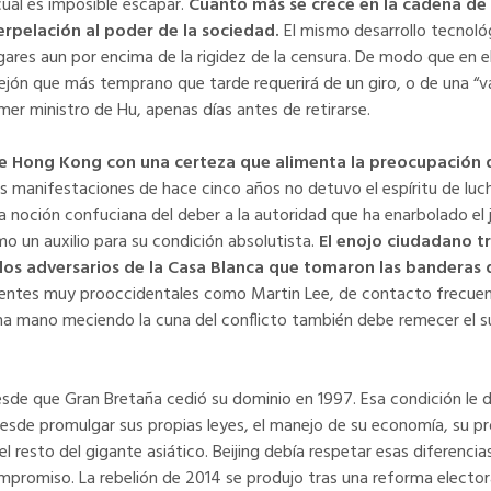
ual es imposible escapar.
Cuanto más se crece en la cadena de 
rpelación al poder de la sociedad.
El mismo desarrollo tecnológ
gares aun por encima de la rigidez de la censura. De modo que en e
llejón que más temprano que tarde requerirá de un giro, o de una “v
mer ministro de Hu, apenas días antes de retirarse.
de Hong Kong con una certeza que alimenta la preocupación 
as manifestaciones de hace cinco años no detuvo el espíritu de luch
a la noción confuciana del deber a la autoridad que ha enarbolado el 
mo un auxilio para su condición absolutista.
El enojo ciudadano t
de los adversarios de la Casa Blanca que tomaron las banderas 
igentes muy prooccidentales como Martin Lee, de contacto frecuen
na mano meciendo la cuna del conflicto también debe remecer el s
sde que Gran Bretaña cedió su dominio en 1997. Esa condición le d
esde promulgar sus propias leyes, el manejo de su economía, su pr
 resto del gigante asiático. Beijing debía respetar esas diferencias
ompromiso. La rebelión de 2014 se produjo tras una reforma elector