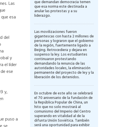
que demandan democracia temen
nes. Las
que esa norma este destinada a
que
anular las protestas y a su
liderazgo.
n que esa
Las movilizaciones fueron
gigantescas con hasta 2 millones de
d del
personas y lograron que el gobierno
o
de la región, fuertemente ligado a
Beijing. Retrocediera y dejara en
na
suspenso la ley. Los estudiantes
lobal y
continuaron protestando
demandando la renuncia de las
 el líder
autoridades locales, la eliminación
 de ese
permanente del proyecto de ley y la
liberación de los detenidos.
9 y,
En octubre de este año se celebrará
el 70 aniversario de la fundación de
en
la República Popular de China, un
hito que no solo mostrará al
comunismo del Imperio del Centro
superando en vitalidad al de la
que puso a
difunta Unión Soviética. También
será una oportunidad para exhibir
e se