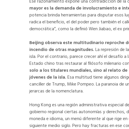
Ese razonamiento expone una contradicción de la c
mayor es la demanda de involucramiento e inte
potencia brinda herramientas para disputar esos lu
radica el beneficio, el del poder pero también el ca
democrática”, como la definió Wen Jiabao, el ex pri
Beijing observa este multitudinario reproche 
incendio de otras magnitudes.
La represión de l
isla. Por el contrario, parece crecer ahí el desafío 
Estado chino tras restaurar al filósofo milenario co
solo a los titulares mundiales, sino al relato 
jóvenes de la isla.
Esa multitud tiene algunos dir
canciller de Trump, Mike Pompeo. La paranoia de u
jerarcas de la nomenclatura.
Hong Kong es una región administrativa especial de
gobierno regional ciertas autonomías y derechos, d
moneda e idioma, un menú diferente al que rige en el
siguiente medio siglo. Pero hay fracturas en ese c