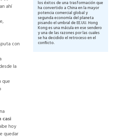
los éxitos de una trasformación que
an ahí
ha convertido a China en la mayor
potencia comercial global y
segunda economía del planeta
e,
pisando el umbral de EE.UU. Hong
Kong es una mácula en ese sendero
y una de las razones por las cuales
se ha decidido el retroceso en el
conflicto.
isputa con
a
desde la
n que
o
una
 casi
hibe hoy
be quedar