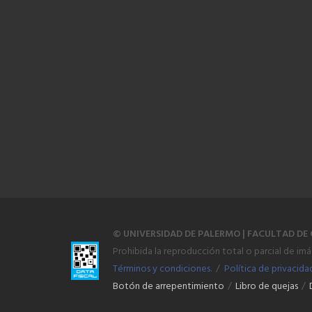
© UNIVERSIDAD DE PALERMO | FACULTAD DE 
Prohibida la reproducción total o parcial de im
Términos y condiciones.
/
Política de privacida
Botón de arrepentimiento
/
Libro de quejas
/