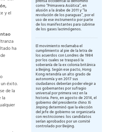
prensa occidental la denominó
ón,
como “Primavera Asiática”, en
alusión a la árabe de 2011 y “la
e y el
revolución de los paraguas”, por el
uso de ese instrumento por parte
de los manifestantes para cubrirse
de los gases lacrimógenos.
intao
ltranza
El movimiento reclamaba el
ultado ha
cumplimiento al pie de la letra de
 de
los acuerdos con Londres de 1984
por los cuales se traspasó la
soberanía de la ex colonia británica
a Beijing. Según ese pacto, Hong
Kong retendría un alto grado de
no
autonomía y en 2017 sus
un éxito.
ciudadanos deberían poder elegir a
sus gobernantes por sufragio
se de la
universal por primera vez en la
 la
historia. Pero, en agosto de 2014, el
gobierno del presidente chino Xi
ualquier
Jinping determinó que la elección
del jefe de gobierno se organizaría
con restricciones: los candidatos
serían aprobados por un comité
controlado por Beijing.