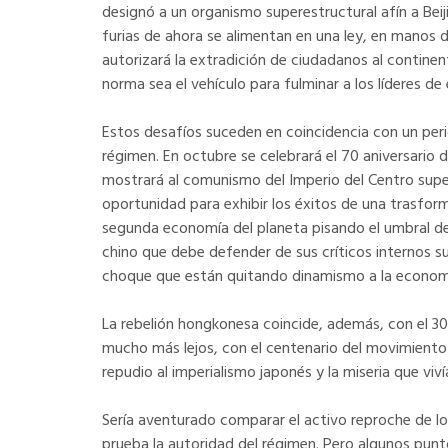
designó a un organismo superestructural afín a Bei
furias de ahora se alimentan en una ley, en manos 
autorizará la extradición de ciudadanos al contine
norma sea el vehículo para fulminar a los líderes de 
Estos desafíos suceden en coincidencia con un peri
régimen. En octubre se celebrará el 70 aniversario d
mostrará al comunismo del Imperio del Centro super
oportunidad para exhibir los éxitos de una trasfor
segunda economía del planeta pisando el umbral de 
chino que debe defender de sus críticos internos s
choque que están quitando dinamismo a la economía
La rebelión hongkonesa coincide, además, con el 30
mucho más lejos, con el centenario del movimiento 
repudio al imperialismo japonés y la miseria que viví
Sería aventurado comparar el activo reproche de l
prueba la autoridad del régimen. Pero algunos pu