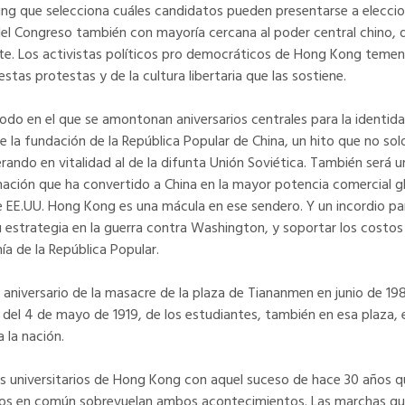
jing que selecciona cuáles candidatos pueden presentarse a eleccio
del Congreso también con mayoría cercana al poder central chino, 
nte. Los activistas políticos pro democráticos de Hong Kong teme
estas protestas y de la cultura libertaria que las sostiene.
odo en el que se amontonan aniversarios centrales para la identida
e la fundación de la República Popular de China, un hito que no sol
ando en vitalidad al de la difunta Unión Soviética. También será u
mación que ha convertido a China en la mayor potencia comercial g
EE.UU. Hong Kong es una mácula en ese sendero. Y un incordio para
u estrategia en la guerra contra Washington, y soportar los costos
 de la República Popular.
 aniversario de la masacre de la plaza de Tiananmen en junio de 198
del 4 de mayo de 1919, de los estudiantes, también en esa plaza, 
a la nación.
os universitarios de Hong Kong con aquel suceso de hace 30 años 
ntos en común sobrevuelan ambos acontecimientos. Las marchas qu