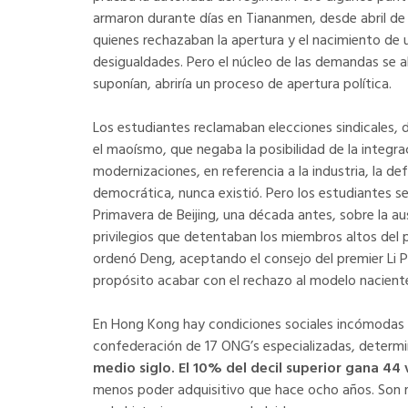
armaron durante días en Tiananmen, desde abril de 
quienes rechazaban la apertura y el nacimiento d
desigualdades. Pero el núcleo de las demandas se al
suponían, abriría un proceso de apertura política.
Los estudiantes reclamaban elecciones sindicales, de
el maoísmo, que negaba la posibilidad de la integr
modernizaciones, en referencia a la industria, la def
democrática, nunca existió. Pero los estudiantes se
Primavera de Beijing, una década antes, sobre la au
privilegios que detentaban los miembros altos del p
ordenó Deng, aceptando el consejo del premier Li P
propósito acabar con el rechazo al modelo naciente 
En Hong Kong hay condiciones sociales incómodas q
confederación de 17 ONG’s especializadas, determ
medio siglo. El 10% del decil superior gana 44 
menos poder adquisitivo que hace ocho años. Son 