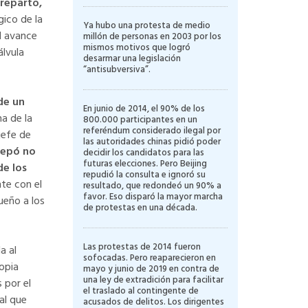
reparto,
ico de la
Ya hubo una protesta de medio
l avance
millón de personas en 2003 por los
mismos motivos que logró
álvula
desarmar una legislación
“antisubversiva”.
de un
En junio de 2014, el 90% de los
a de la
800.000 participantes en un
referéndum considerado ilegal por
jefe de
las autoridades chinas pidió poder
repó no
decidir los candidatos para las
futuras elecciones. Pero Beijing
de los
repudió la consulta e ignoró su
te con el
resultado, que redondeó un 90% a
favor. Eso disparó la mayor marcha
ueño a los
de protestas en una década.
Las protestas de 2014 fueron
a al
sofocadas. Pero reaparecieron en
opia
mayo y junio de 2019 en contra de
una ley de extradición para facilitar
 por el
el traslado al contingente de
al que
acusados de delitos. Los dirigentes