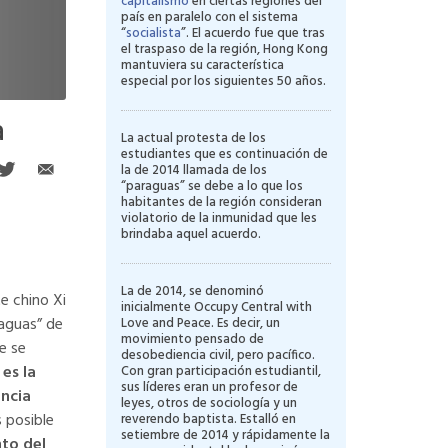
capitalismo
en ciertas regiones del
país en paralelo con el sistema
“
socialista
”. El acuerdo fue que tras
el traspaso de la región, Hong Kong
mantuviera su característica
especial por los siguientes 50 años.
a
La actual protesta de los
estudiantes que es continuación de
la de 2014 llamada de los
“paraguas” se debe a lo que los
habitantes de la región consideran
violatorio de la inmunidad que les
brindaba aquel acuerdo.
La de 2014, se denominó
e chino Xi
inicialmente Occupy Central with
raguas” de
Love and Peace. Es decir, un
movimiento pensado de
e se
desobediencia civil, pero pacífico.
 es la
Con gran participación estudiantil,
sus líderes eran un profesor de
encia
leyes, otros de sociología y un
 posible
reverendo baptista. Estalló en
setiembre de 2014 y rápidamente la
to del