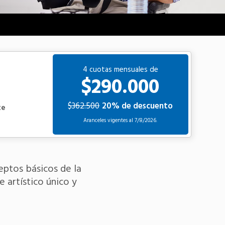
4 cuotas mensuales de
$290.000
$362.500
20% de descuento
te
Aranceles vigentes al
7/8/2026.
eptos básicos de la
 artístico único y