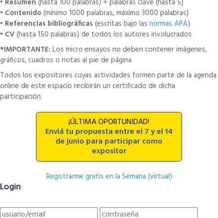
•
Resumen
(hasta 100 palabras) + palabras clave (hasta 5)
•
Contenido
(mínimo 1000 palabras, máximo 3000 palabras)
•
Referencias bibliográficas
(escritas bajo las
normas APA
)
•
CV
(hasta 150 palabras) de todos los autores involucrados
*IMPORTANTE:
Los micro ensayos no deben contener imágenes,
gráficos, cuadros o notas al pie de página.
Todos los expositores cuyas actividades formen parte de la agenda
online de este espacio recibirán un certificado de dicha
participación.
¡ÚLTIMA OPORTUNIDAD!
Enviá tu propuesta entre el 7 y el 14
de junio para participar como
expositor
Registrarme gratis en la Semana (virtual)
Login