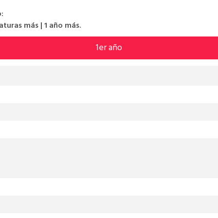
:
naturas más | 1 año más.
1er año