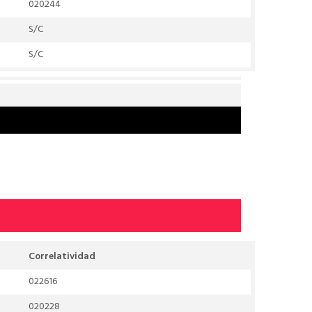
020244
S/C
S/C
Correlatividad
022616
020228