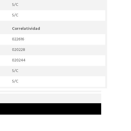
S/C
S/C
Correlatividad
022616
020228
020244
S/C
S/C