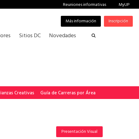
Reuniones informativas
MyUP
Más información
Inscripción
ores
Sitios DC
Novedades
lianzas Creativas
Guía de Carreras por Área
Presentación Visual