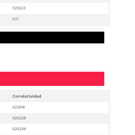
020223
S/C
Correlatividad
022616
020228
020244