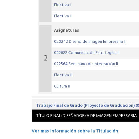
Electiva I
Electiva II
Asignaturas
020242 Diseño de Imagen Empresaria II
022622 Comunicación Estratégica II
2
022564 Seminario de Integración II
Electiva III
Cultura II
Trabajo Final de Grado (Proyecto de Graduación) 0
TÍTULO FINAL: DISEÑADOR/A DE IMAGEN EMPRESARIA
Ver mas información sobre la Titulación