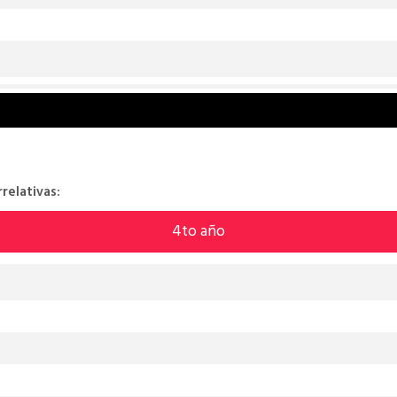
relativas:
4to año