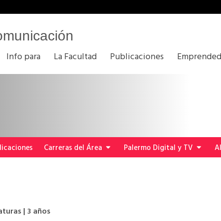
omunicación
Info para
La Facultad
Publicaciones
Emprended
licaciones
Carreras del Área
Palermo Digital y TV
A
aturas | 3 años