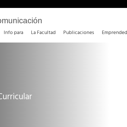
omunicación
Info para
La Facultad
Publicaciones
Emprended
urricular