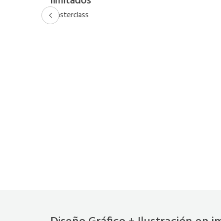
limitados
Masterclass
n Jaurés 932
uipo de
ra en