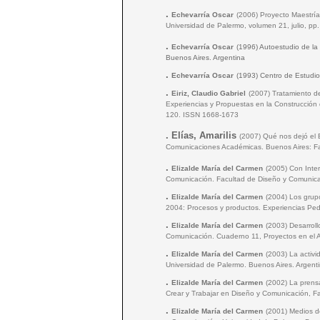
.
Echevarría Oscar
(2006) Proyecto Maestrí
Universidad de Palermo, volumen 21, julio, p
.
Echevarría Oscar
(1996) Autoestudio de l
Buenos Aires. Argentina
.
Echevarría Oscar
(1993) Centro de Estudio
.
Eiriz, Claudio Gabriel
(2007) Tratamiento d
Experiencias y Propuestas en la Construcción
120. ISSN 1668-1673
.
Elías, Amarilis
(2007) Qué nos dejó el 
Comunicaciones Académicas. Buenos Aires: Fa
.
Elizalde María del Carmen
(2005) Con Inte
Comunicación. Facultad de Diseño y Comunicac
.
Elizalde María del Carmen
(2004) Los grupo
2004: Procesos y productos. Experiencias Ped
.
Elizalde María del Carmen
(2003) Desarroll
Comunicación. Cuaderno 11, Proyectos en el A
.
Elizalde María del Carmen
(2003) La activi
Universidad de Palermo. Buenos Aires. Argenti
.
Elizalde María del Carmen
(2002) La prens
Crear y Trabajar en Diseño y Comunicación, F
.
Elizalde María del Carmen
(2001) Medios d