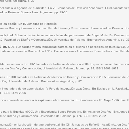
s Aires. Argentina, p. 30
 el aula a la agencia de publicidad. En VIII Jornadas de Reflexión Académica: El rol docente fre
ad de Palermo. Buenos Aires. Argentina, pp. 29-30
ario en diseño. En IX Jornadas de Reflexión
ión en Diseño y Comunicación. Facultad de Diseño y Comunicación, Universidad de Palermo. Bue
complejidad. Sobre la dicotomía ver-saber a la luz del pensamiento de Edgar Morin. En Cuaderno
, Facultad de Diseño y Comunicación. Universidad de Palermo. Buenos Aires, Argentina, pp. 3
drés
(2007) Linealidad y falsa tabularidad barroca en el diseño de periódicos digitales (a074).
ro Latinoamericano de Diseño. Año I Nº 2. Comunicaciones Académicas. Buenos Aires: Facultad d
alidad enseñamos. En, XIV Jornadas de Reflexión Académica 2006: Experimentación, Innovación,
ltad de Diseño y Comunicación, Universidad de Palermo, febrero, p. 84. ISSN 1668-1673
ías. En XIII Jornadas de Reflexión Académica en Diseño y Comunicación 2005. Formación de Pr
ión, Universidad de Palermo. Buenos Aires. Argentina, p. 87
ón integradora de de aprendizajes. IV Foro de integración académica. En Escritos en la Facultad.
13 | ISSN 1669-2306
ción universitaria frente a la explosión del conocimiento. En Conferencias 13, Mayo 1996. Facu
o para la Equidad (r020). Una Experiencia Senso-Perceptiva. En, Actas de Diseño: I Encuentr
ad de Diseño y Comunicación, Universidad de Palermo. p. 176. ISSN 1850-2032
cumentación en la dirección de arte audiovisual. En XIII Jornadas de Reflexión Académica en Di
ación. Facultad de Diseño y Comunicación, Universidad de Palermo. Buenos Aires. Argentina, pp