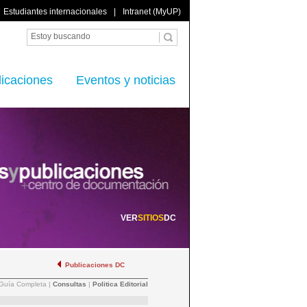
Estudiantes internacionales
|
Intranet (MyUP)
licaciones
Eventos y noticias
VER
SITIOS
DC
Publicaciones DC
Guía Completa
|
Consultas
|
Politica Editorial