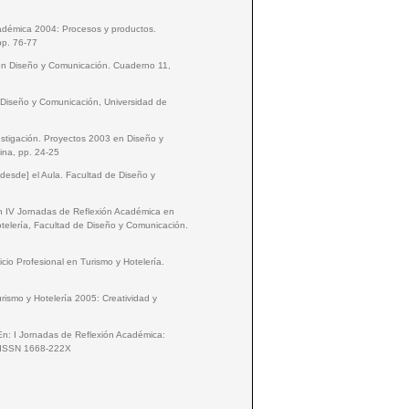
Académica 2004: Procesos y productos.
pp. 76-77
 en Diseño y Comunicación. Cuaderno 11,
 Diseño y Comunicación, Universidad de
estigación. Proyectos 2003 en Diseño y
ina, pp. 24-25
[desde] el Aula. Facultad de Diseño y
En IV Jornadas de Reflexión Académica en
otelería, Facultad de Diseño y Comunicación.
icio Profesional en Turismo y Hotelería.
urismo y Hotelería 2005: Creatividad y
 En: I Jornadas de Reflexión Académica:
 | ISSN 1668-222X