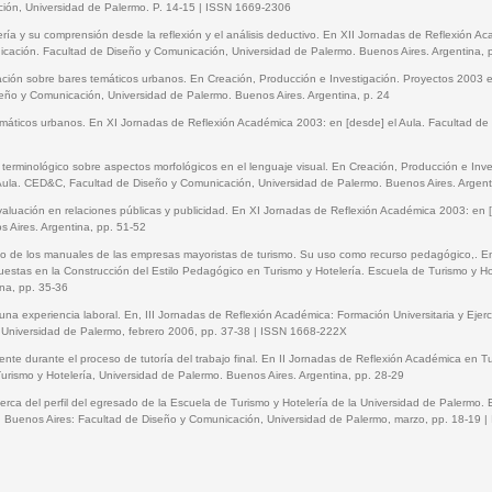
ión, Universidad de Palermo. P. 14-15 | ISSN 1669-2306
ría y su comprensión desde la reflexión y el análisis deductivo. En XII Jornadas de Reflexión 
ación. Facultad de Diseño y Comunicación, Universidad de Palermo. Buenos Aires. Argentina, 
ación sobre bares temáticos urbanos. En Creación, Producción e Investigación. Proyectos 2003
eño y Comunicación, Universidad de Palermo. Buenos Aires. Argentina, p. 24
máticos urbanos. En XI Jornadas de Reflexión Académica 2003: en [desde] el Aula. Facultad de
terminológico sobre aspectos morfológicos en el lenguaje visual. En Creación, Producción e Inv
ula. CED&C, Facultad de Diseño y Comunicación, Universidad de Palermo. Buenos Aires. Argent
evaluación en relaciones públicas y publicidad. En XI Jornadas de Reflexión Académica 2003: en 
 Aires. Argentina, pp. 51-52
tico de los manuales de las empresas mayoristas de turismo. Su uso como recurso pedagógico,. 
uestas en la Construcción del Estilo Pedagógico en Turismo y Hotelería. Escuela de Turismo y H
na, pp. 35-36
una experiencia laboral. En, III Jornadas de Reflexión Académica: Formación Universitaria y Ejerc
. Universidad de Palermo, febrero 2006, pp. 37-38 | ISSN 1668-222X
ente durante el proceso de tutoría del trabajo final. En II Jornadas de Reflexión Académica en T
urismo y Hotelería, Universidad de Palermo. Buenos Aires. Argentina, pp. 28-29
erca del perfil del egresado de la Escuela de Turismo y Hotelería de la Universidad de Palermo.
a. Buenos Aires: Facultad de Diseño y Comunicación, Universidad de Palermo, marzo, pp. 18-19