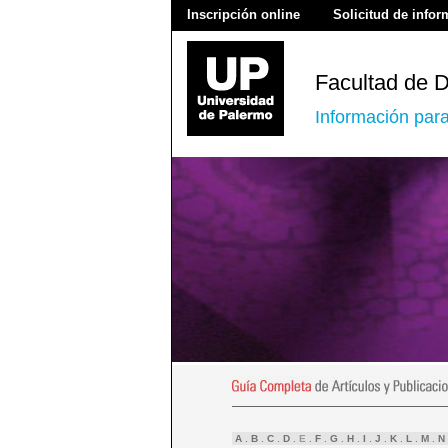
Inscripción online
Solicitud de info
Facultad de 
Información par
A
.
B
.
C
.
D
.
E
.
F
.
G
.
H
.
I
.
J
.
K
.
L
.
M
.
N