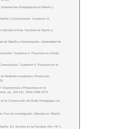
s. Experiencias Pedagógicas en Diseño y
n Diseño y Comunicación. Cuaderno 11,
en [desde] el Aula. Facultad de Diseño y
ltad de Diseño y Comunicación, Universidad de
unicación. Cuaderno 4, Proyectos en el Aula.
y Comunicación. Cuaderno 4, Proyectos en el
as de Reflexión Académica: Producción,
 31
: Experiencias y Propuestas en la
ebrero, pp. 120-121. ISSN 1668-1673
 en la Construcción del Estilo Pedagógico en
sis. Foro de Investigación. Maestría en Diseño
 Diseño. En, Escritos en la Facultad. Año I Nº 1.