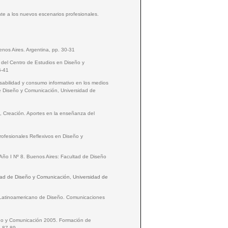
nte a los nuevos escenarios profesionales.
nos Aires. Argentina, pp. 30-31
s del Centro de Estudios en Diseño y
5-41
 Usabilidad y consumo informativo en los medios
e Diseño y Comunicación, Universidad de
 Creación. Aportes en la enseñanza del
ofesionales Reflexivos en Diseño y
 Año I Nº 8. Buenos Aires: Facultad de Diseño
ltad de Diseño y Comunicación, Universidad de
o Latinoamericano de Diseño. Comunicaciones
seño y Comunicación 2005. Formación de
. 87-89