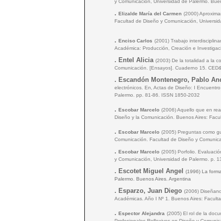
y Comunicación, Universidad de Palermo. Bueno
.
Elizalde María del Carmen
(2000) Aproximar
Facultad de Diseño y Comunicación, Universid
.
Enciso Carlos
(2001) Trabajo interdisciplin
Académica: Producción, Creación e Investigac
.
Entel Alicia
(2003) De la totalidad a la 
Comunicación. [Ensayos]. Cuaderno 15. CED&C
.
Escandón Montenegro, Pablo An
electrónicos. En, Actas de Diseño: I Encuent
Palermo. pp. 81-86. ISSN 1850-2032
.
Escobar Marcelo
(2006) Aquello que en re
Diseño y la Comunicación. Buenos Aires: Facu
.
Escobar Marcelo
(2005) Preguntas como gu
Comunicación. Facultad de Diseño y Comunicac
.
Escobar Marcelo
(2005) Porfolio. Evaluaci
y Comunicación, Universidad de Palermo. p. 
.
Escotet Miguel Angel
(1996) La forma
Palermo. Buenos Aires. Argentina
.
Esparzo, Juan Diego
(2006) Diseñand
Académicas. Año I Nº 1. Buenos Aires: Facult
.
Espector Alejandra
(2005) El rol de la do
Profesionales Reflexivos en Diseño y Comunic