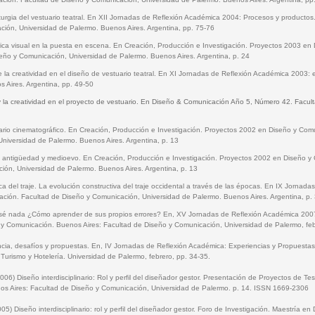
urgia del vestuario teatral. En XII Jornadas de Reflexión Académica 2004: Procesos y producto
ión, Universidad de Palermo. Buenos Aires. Argentina, pp. 75-76
órica visual en la puesta en escena. En Creación, Producción e Investigación. Proyectos 2003 e
eño y Comunicación, Universidad de Palermo. Buenos Aires. Argentina, p. 24
 la creatividad en el diseño de vestuario teatral. En XI Jornadas de Reflexión Académica 2003: 
 Aires. Argentina, pp. 49-50
y la creatividad en el proyecto de vestuario. En Diseño & Comunicación Año 5, Número 42. Facu
ario cinematográfico. En Creación, Producción e Investigación. Proyectos 2002 en Diseño y Com
iversidad de Palermo. Buenos Aires. Argentina, p. 13
je: antigüedad y medioevo. En Creación, Producción e Investigación. Proyectos 2002 en Diseño 
ón, Universidad de Palermo. Buenos Aires. Argentina, p. 13
ica del traje. La evolución constructiva del traje occidental a través de las épocas. En IX Jornad
ación. Facultad de Diseño y Comunicación, Universidad de Palermo. Buenos Aires. Argentina, p.
sé nada ¿Cómo aprender de sus propios errores? En, XV Jornadas de Reflexión Académica 2007
 y Comunicación. Buenos Aires: Facultad de Diseño y Comunicación, Universidad de Palermo, f
cia, desafíos y propuestas. En, IV Jornadas de Reflexión Académica: Experiencias y Propuestas
Turismo y Hotelería. Universidad de Palermo, febrero, pp. 34-35.
2006) Diseño interdisciplinario: Rol y perfil del diseñador gestor. Presentación de Proyectos de Te
enos Aires: Facultad de Diseño y Comunicación, Universidad de Palermo. p. 14. ISSN 1669-2306
005) Diseño interdisciplinario: rol y perfil del diseñador gestor. Foro de Investigación. Maestría en