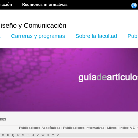
rmación
Reuniones informativas
Diseño y Comunicación
a
Carreras y programas
Sobre la facultad
Pub
Publicaciones Académicas
|
Publicaciones Informativas
|
Libros
|
Indice A-Z
| 
.
O
.
P
.
Q
.
R
.
S
.
T
.
U
.
V
.
W
.
X
.
Y
.
Z