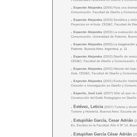
.
Espector Alejandra
(2004) Para una dramat
Comunicación. Facultad de Diseño y Comunicac
.
Espector Alejandra
(2003) Semiótica y ret
Proyectos en el Aula. CED&C, Facultad de Dis
.
Espector Alejandra
(2003) La evaluación de
Comunicación, Universidad de Palermo. Buenos
.
Espector Alejandra
(2002) La imaginación 
Palermo. Buenos Aires. Argentina, p. 11
.
Espector Alejandra
(2002) Diseño de vestu
CED&C, Facultad de Diseño y Comunicación, Un
.
Espector Alejandra
(2002) Historia del tra
Aula. CED&C, Facultad de Diseño y Comunicaci
.
Espector Alejandra
(2001) Evolución histór
Creación e Investigación en Diseño y Comunic
.
Esperón, José Luís
(2007) Sólo sé que no 
Construcción del Estilo Pedagógico en Diseño
.
Estévez, Leticia
(2007) Turismo y docen
Turismo y Hotelería. Buenos Aires: Escuela de 
.
Estupiñán García, Cesar Adrián
(
En, Escritos en la Facultad. Año II Nº 14. Bu
.
Estupiñan García César Adrián
(2