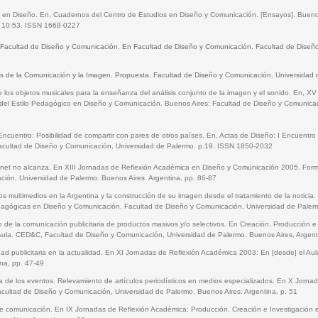
a en Diseño. En, Cuadernos del Centro de Estudios en Diseño y Comunicación. [Ensayos]. Bueno
p. 10-53. ISSN 1668-0227
a Facultad de Diseño y Comunicación. En Facultad de Diseño y Comunicación. Facultad de Diseñ
s de la Comunicación y la Imagen. Propuesta. Facultad de Diseño y Comunicación, Universidad 
e los objetos musicales para la enseñanza del análisis conjunto de la imagen y el sonido. En, 
 del Estilo Pedagógico en Diseño y Comunicación. Buenos Aires: Facultad de Diseño y Comunicaci
Encuentro: Posibilidad de compartir con pares de otros países. En, Actas de Diseño: I Encuentro
cultad de Diseño y Comunicación, Universidad de Palermo. p.19. ISSN 1850-2032
rnet no alcanza. En XIII Jornadas de Reflexión Académica en Diseño y Comunicación 2005. Form
ión, Universidad de Palermo. Buenos Aires. Argentina, pp. 86-87
s multimedios en la Argentina y la construcción de su imagen desde el tratamiento de la notici
agógicas en Diseño y Comunicación. Facultad de Diseño y Comunicación, Universidad de Palerm
o de la comunicación publicitaria de productos masivos y/o selectivos. En Creación, Producción 
ula. CED&C, Facultad de Diseño y Comunicación, Universidad de Palermo. Buenos Aires, Argent
dad publicitaria en la actualidad. En XI Jornadas de Reflexión Académica 2003: En [desde] el Au
na, pp. 47-49
a de los eventos. Relevamiento de artículos periodísticos en medios especializados. En X Jorna
acultad de Diseño y Comunicación, Universidad de Palermo. Buenos Aires. Argentina, p. 51
e comunicación. En IX Jornadas de Reflexión Académica: Producción, Creación e Investigación 