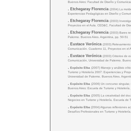
Buenos Aires: Facultad de Diseño y Comunicac
.
Etchegaray Florencia
(2004) La molde
Experiencias Pedagógicas en Diseño y Comunic
.
Etchegaray Florencia
(2003) Investig
Proyectos en el Aula. CED&C, Facultad de Dis
.
Etchegaray Florencia
(2003) Bares te
Palermo. Buenos Aires. Argentina, pp. 50-51
.
Eustace Verónica
(2003) Relevamiento 
Comunicación. Cuaderno 11, Proyectos en el A
.
Eustace Verónica
(2003) Criterios de 
Comunicación, Universidad de Palermo. Buenos
.
Expósito Elba
(2007) Manejo y análisis crí
Turismo y Hotelería 2007: Experiencias y Prop
Universidad de Palermo. Buenos Aires. Argenti
.
Expósito Elba
(2006) Un concurso singular, 
Buenos Aires: Escuela de Turismo y Hotelería
.
Expósito Elba
(2005) La creatividad del doc
Negocios en Turismo y Hotelería. Escuela de T
.
Expósito Elba
(2004) Algunas reflexiones ac
Desafíos Profesionales en Turismo y Hotelerí