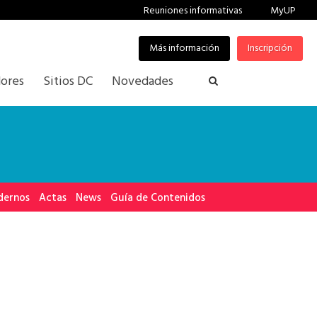
Reuniones informativas
MyUP
Más información
Inscripción
ores
Sitios DC
Novedades
dernos
Actas
News
Guía de Contenidos