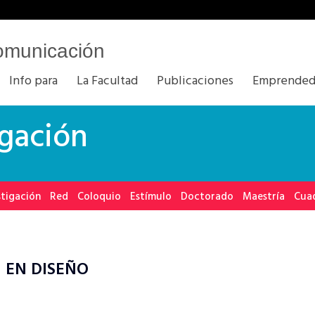
omunicación
Info para
La Facultad
Publicaciones
Emprended
igación
stigación
Red
Coloquio
Estímulo
Doctorado
Maestría
Cua
 EN DISEÑO