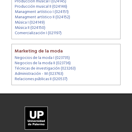
Producción musical I (024145)
Producción musical II (024146)
Managment artístico I (024151)
Managment artístico II (024152)
Música I (024149)
Música II (024150)
Comercialización I (021197)
Marketing de la moda
Negocios de la moda I (023735)
Negocios de la moda II (023736)
Técnicas de investigación (023263)
Administración - M (023763)
Relaciones públicas II (020537)