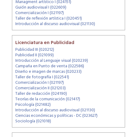
Managment artístico I (024151)
Guión audiovisual I (022609)
Comercialización I (021197)
Taller de reflexión artística I (020451)
Introducción al discurso audiovisual (021130)
Licenciatura en Publicidad
Publicidad III (020212)
Publicidad II (021099)
Introducción al Lenguaje visual (020239)
Campaña en Punto de venta (022586)
Diseño e imagen de marcas (020233)
Taller de fotografía I (022541)
Comercialización I (021197)
Comercialización II (021203)
Taller de redacción (024190)
Teorías de la comunicación (021417)
Psicología (021482)
Introducción al discurso audiovisual (021130)
Ciencias económicas y políticas - DC (023627)
Sociología (021018)