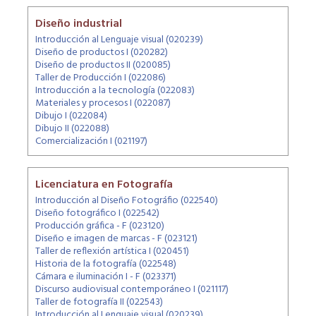
Diseño industrial
Introducción al Lenguaje visual (020239)
Diseño de productos I (020282)
Diseño de productos II (020085)
Taller de Producción I (022086)
Introducción a la tecnología (022083)
Materiales y procesos I (022087)
Dibujo I (022084)
Dibujo II (022088)
Comercialización I (021197)
Licenciatura en Fotografía
Introducción al Diseño Fotográfio (022540)
Diseño fotográfico I (022542)
Producción gráfica - F (023120)
Diseño e imagen de marcas - F (023121)
Taller de reflexión artística I (020451)
Historia de la fotografía (022548)
Cámara e iluminación I - F (023371)
Discurso audiovisual contemporáneo I (021117)
Taller de fotografía II (022543)
Introducción al Lenguaje visual (020239)