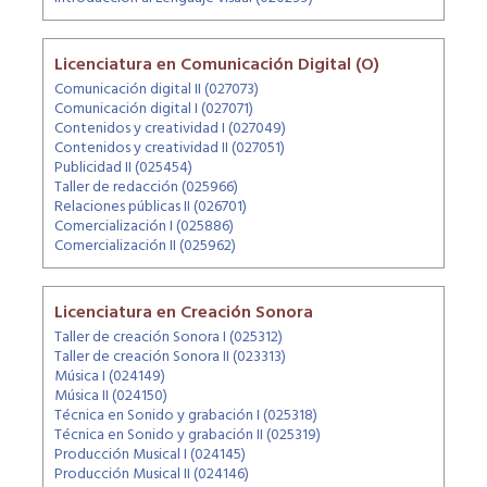
Licenciatura en Comunicación Digital (O)
Comunicación digital II (027073)
Comunicación digital I (027071)
Contenidos y creatividad I (027049)
Contenidos y creatividad II (027051)
Publicidad II (025454)
Taller de redacción (025966)
Relaciones públicas II (026701)
Comercialización I (025886)
Comercialización II (025962)
Licenciatura en Creación Sonora
Taller de creación Sonora I (025312)
Taller de creación Sonora II (023313)
Música I (024149)
Música II (024150)
Técnica en Sonido y grabación I (025318)
Técnica en Sonido y grabación II (025319)
Producción Musical I (024145)
Producción Musical II (024146)