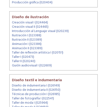
Producción gráfica (020404)
Diseño de ilustración
Creación visual I (024464)
Creación visual II (024465)
Introducción al Lenguaje visual (020239)
Ilustración I (023388)
Ilustración II (023389)
Animación I (023386)
Animación II (023389)
Taller de reflexión artística I (020151)
Taller I (020473)
Taller II (020240)
Guión audiovisual I (022609)
Diseño textil e indumentaria
Diseño de indumentaria I (026149)
Diseño de indumentaria II (026150)
Técnicas de producción I (026185)
Taller de fotografía I (022541)
Taller de moda I (025964)