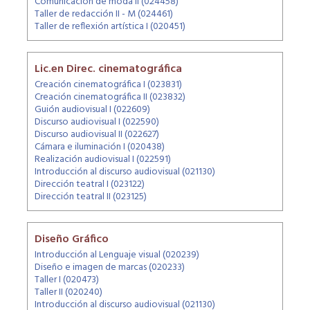
Comunicación de moda II (024458)
Taller de redacción II - M (024461)
Taller de reflexión artística I (020451)
Lic.en Direc. cinematográfica
Creación cinematográfica I (023831)
Creación cinematográfica II (023832)
Guión audiovisual I (022609)
Discurso audiovisual I (022590)
Discurso audiovisual II (022627)
Cámara e iluminación I (020438)
Realización audiovisual I (022591)
Introducción al discurso audiovisual (021130)
Dirección teatral I (023122)
Dirección teatral II (023125)
Diseño Gráfico
Introducción al Lenguaje visual (020239)
Diseño e imagen de marcas (020233)
Taller I (020473)
Taller II (020240)
Introducción al discurso audiovisual (021130)