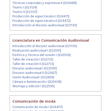
Técnicas corporales y expresivas II (024488)
Teatro I (023124)
Teatro II (023127)
Producción de espectáculos I (024471)
Producción de espectáculos II (024472)
Introducción al discurso audiovisual (021130)
Licenciatura en Comunicación Audiovisual
Introducción al discurso audiovisual (021130)
Realización audiovisual I (022591)
Estética y técnica del sonido I (020509)
Taller de creación I (022732)
Taller de creación II (022733)
Discurso audiovisual I (022590)
Discurso audiovisual II (022627)
Guión Audiovisual I (022609)
Cámara e iluminicación I (020438)
Montaje y edición I (022595)
Comunicación de moda
Comunicación de moda I (024457)