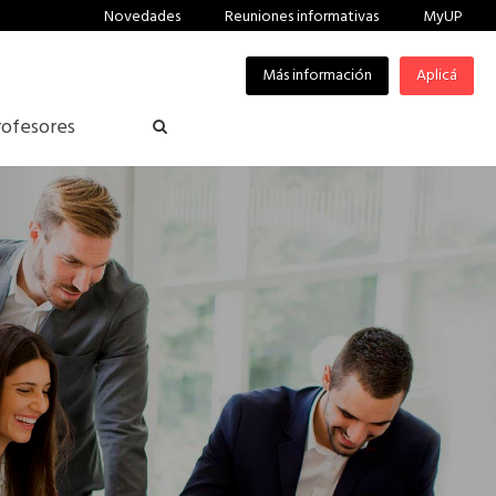
Novedades
Reuniones informativas
MyUP
Más información
Aplicá
rofesores