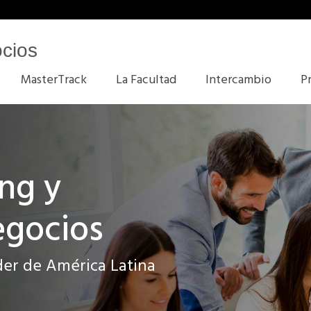
cios
MasterTrack
La Facultad
Intercambio
P
ng y
egocios
der de América Latina