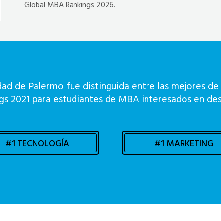
Global MBA Rankings 2026.
dad de Palermo fue distinguida entre las mejores d
gs 2021 para estudiantes de MBA interesados en desa
#1 TECNOLOGÍA
#1 MARKETING