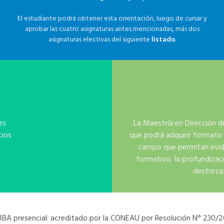
El estudiante podrá obtener esta orientación, luego de cursar y
aprobar las cuatro asignaturas antes mencionadas, más dos
asignaturas electivas del siguiente
listado
.
es
La Maestría en Dirección d
cios
que podrá adquirir formato
campo que permitan eviden
formativo, la profundizac
destrezas
BA presencial: acreditado por la CONEAU por Resolución N° 230/2