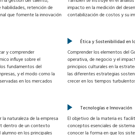
 la gestión del talento,
También se instruye en el análisi
 habilidades, retención de
impacto en la medición del dese
onal que fomente la innovación
contabilización de costos y su i
Ética y Sostenibilidad en 
izar y comprender
Comprender los elementos del Go
co influye sobre el
operativa, de negocio y el impac
los fundamentos del
principios culturales en la estrat
presas, y el modo como la
las diferentes estrategias sosten
bservadas en los mercados
crecer en los tiempos turbulento
Tecnologías e Innovación
r la naturaleza de la empresa
El objetivo de la materia es faci
nt dentro de un contexto
conceptos esenciales de sistemas
 alumno en los principales
conocer la forma en que los sist