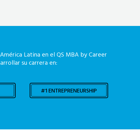
e América Latina en el QS MBA by Career
rrollar su carrera en:
#1 ENTREPRENEURSHIP