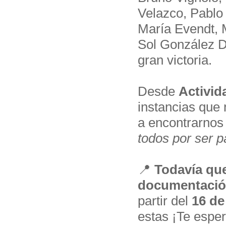
Velazco, Pablo
María Evendt, 
Sol González D
gran victoria.
Desde
Activid
instancias que 
a encontrarnos
todos por ser p
📍
Todavía qu
documentaci
partir del
16 de
estas ¡Te espe