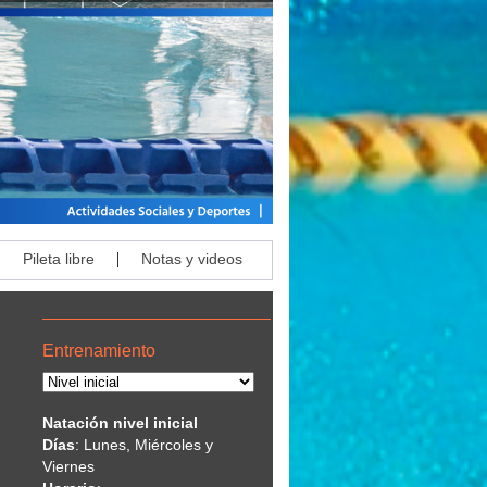
|
|
Pileta libre
Notas y videos
Entrenamiento
Natación nivel inicial
Días
: Lunes, Miércoles y
Viernes