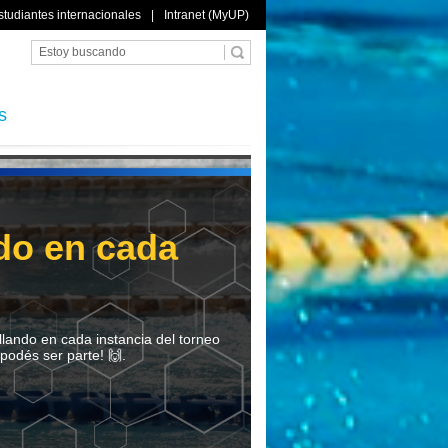
studiantes internacionales
|
Intranet (MyUP)
s
do en cada
lando en cada instancia del torneo
 podés ser parte! 🙌.