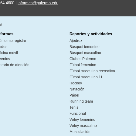
964-4600 |
informes@palermo.edu
s
nformes
Deportes y actividades
ómo me registro
Ajedrez
edes
Básquet femenino
icina móvil
Básquet masculino
ventos
Clubes Palermo
orario de atención
Fútbol femenino
Fútbol masculino recreativo
Fútbol masculino 11
Hockey
Natación
Pádel
Running team
Tenis
Funcional
Vóley femenino
Vóley masculino
Musculación