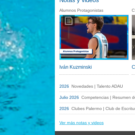
Notas y videos
Alumnos Protagonistas
C
Iván Kuzminski
C
2026
Novedades | Talento ADAU
Julio 2026
Competencias | Resumen de
2026
Clubes Palermo | Club de Escritu
Ver más notas y videos