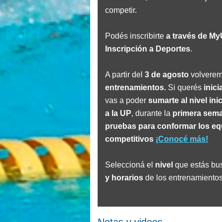
competir.
Podés inscribirte
a través de My
Inscripción a Deportes
.
A partir del
3 de agosto
volvere
entrenamientos.
Si querés
inici
vas a poder
sumarte al nivel inic
a la UP
, durante la
primera sema
pruebas para conformar los e
competitivos
¡Conocé más!
Seleccioná el
nivel
que estás bu
y horarios
de los entrenamiento