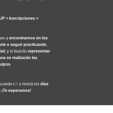
UP > Inscripciones >
mos a
encontrarnos en los
arte o seguir practicando
,
ial;
y si buscás
representar
na se realizarán las
quipos
scando 👉 y revisá los
días
s
¡Te esperamos!