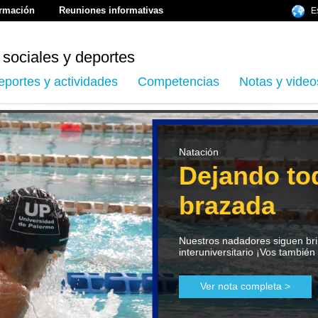
ormación
Reuniones informativas
E
 sociales y deportes
eportes y actividades
Competencias
Notas y video
Natación
Dejando to
brazada
Nuestros nadadores siguen bril
interuniversitario ¡Vos también
Ver nota completa >