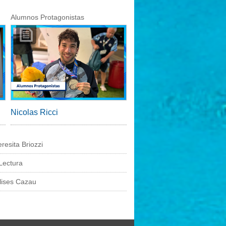
Alumnos Protagonistas
Nicolas Ricci
resita Briozzi
Lectura
Ulises Cazau