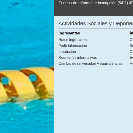
Centros de Informes e inscripción (5411) 4
Actividades Sociales y Deporte
Ingresantes
I
Home ingresantes
C
Pedir información
S
Inscripción
Of
Reuniones informativas
E
Cambio de universidad y equivalencias
H