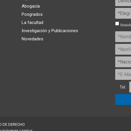
Abogacía
Posgrados
La facultad
Reside
Investigación y Publicaciones
Novedades
Tel.
D DE DERECHO
e imágenes y textos.