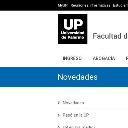
MyUP
Reuniones informativas
Estudian
INGRESO
ABOGACÍA
Novedades
Novedades
Pasó en la UP
UP en los medios