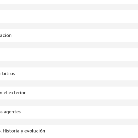
cación
árbitros
n el exterior
os agentes
 Historia y evolución