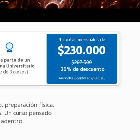
4 cuotas mensuales de
$230.000
a parte de un
$287.500
ma Universitario
20% de descuento
ie de 3 cursos)
Aranceles vigentes al
7/8/2026.
, preparación física,
s. Un curso pensado
 adentro.