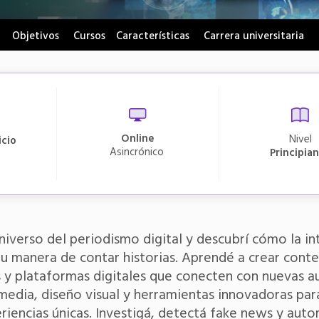
Objetivos
Cursos
Características
Carrera universitaria
Online
Nivel
icio
asincrónico
Principia
iverso del periodismo digital y descubrí cómo la inte
u manera de contar historias. Aprendé a crear conte
s y plataformas digitales que conecten con nuevas au
media, diseño visual y herramientas innovadoras par
iencias únicas. Investigá, detectá fake news y auto