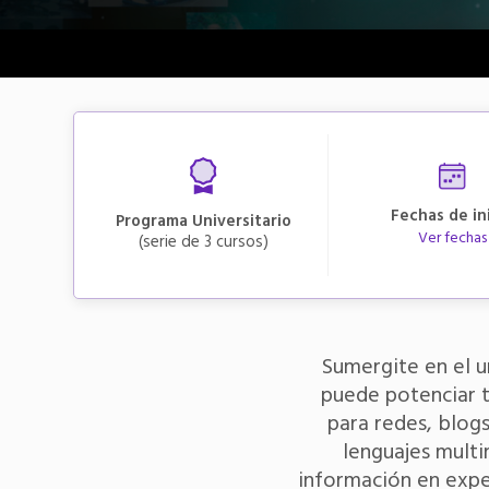
Fechas de in
Programa Universitario
Ver fechas
(serie de
3
cursos)
Sumergite en el un
puede potenciar t
para redes, blog
lenguajes multi
información en exper