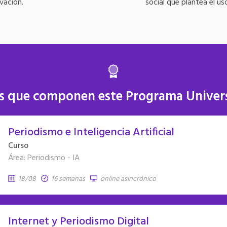
vación.
social que plantea el us
s que componen este Programa Univers
Periodismo e Inteligencia Artificial
Curso
Área: Periodismo - IA
18/08
16 semanas
online asincrónico
Internet y Periodismo Digital