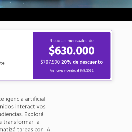
4 cuotas mensuales de
$630.000
$787.500
20% de descuento
nte
Aranceles vigentes al
8/8/2026.
ligencia artificial
nidos interactivos
diencias. Explorá
a transformar la
matizá tareas con IA.