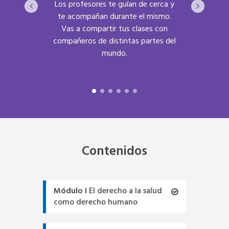
Los profesores te guían de cerca y
La Uni
ayor
te acompañan durante el mismo.
reconoci
e permite
Vas a compartir tus clases con
su inn
al y tus
compañeros de distintas partes del
online
mundo.
Contenidos
Módulo I
El derecho a la salud
como derecho humano