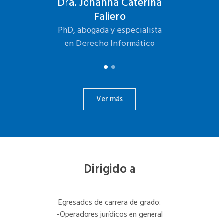
ero
Dra. Johanna Caterina
Fr
Faliero
nal en
Consu
tware
Inge
PhD, abogada y especialista
en Derecho Informático
Ver más
Dirigido a
Egresados de carrera de grado:
-Operadores jurídicos en general