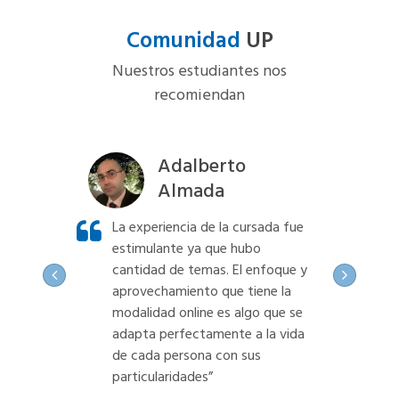
Comunidad
UP
Nuestros estudiantes nos
recomiendan
ández
Adalberto
Almada
 positiva
La experiencia de la cursada fue
La exp
ontenidos
estimulante ya que hubo
por la
cantidad de temas. El enfoque y
y la t
la UP fue
aprovechamiento que tiene la
profes
n el
modalidad online es algo que se
agrada
”
adapta perfectamente a la vida
comet
de cada persona con sus
particularidades”