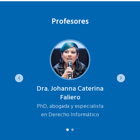
Profesores
ero
Dra. Johanna Caterina
Fr
Faliero
nal en
Consu
tware
Inge
PhD, abogada y especialista
en Derecho Informático