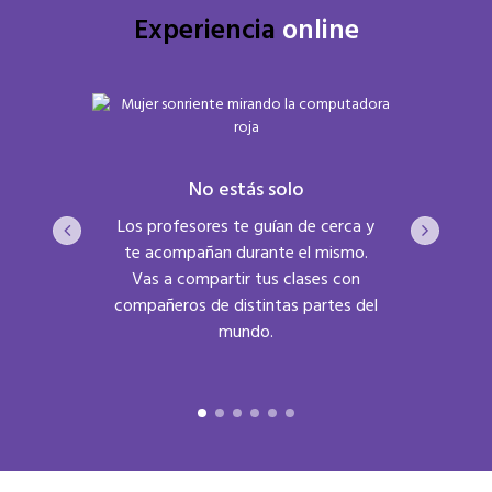
Experiencia
online
estudiar
Inno
No estás solo
estés,
Los profesores te guían de cerca y
La Uni
ayor
te acompañan durante el mismo.
reconoci
e permite
Vas a compartir tus clases con
su inn
al y tus
compañeros de distintas partes del
online
mundo.