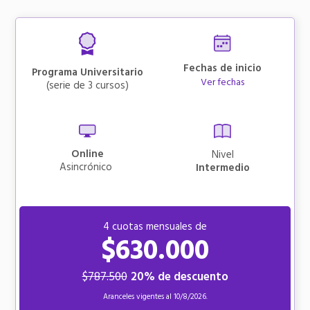
Fechas de inicio
Programa Universitario
Ver fechas
(serie de
3
cursos)
Online
Nivel
asincrónico
Intermedio
4 cuotas mensuales de
$630.000
$787.500
20% de descuento
Aranceles vigentes al
10/8/2026.