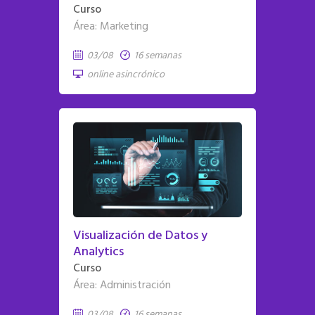
Curso
Área: Marketing
03/08
16 semanas
online asincrónico
Visualización de Datos y
Analytics
Curso
Área: Administración
03/08
16 semanas