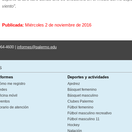
viento”.
Publicada:
Miércoles 2 de noviembre de 2016
964-4600 |
informes@palermo.edu
s
nformes
Deportes y actividades
ómo me registro
Ajedrez
edes
Básquet femenino
icina móvil
Básquet masculino
ventos
Clubes Palermo
orario de atención
Fútbol femenino
Fútbol masculino recreativo
Fútbol masculino 11
Hockey
Natación