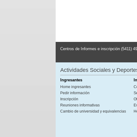
Centros de Informes e inscripción (5411) 4
Actividades Sociales y Deporte
Ingresantes
I
Home ingresantes
C
Pedir información
S
Inscripción
Of
Reuniones informativas
E
Cambio de universidad y equivalencias
H