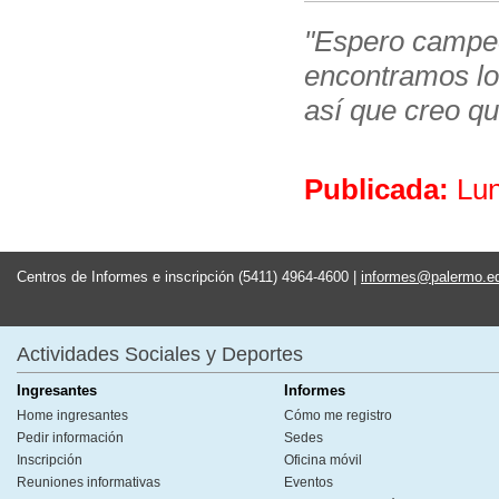
"Espero campeon
encontramos lo
así que creo q
Publicada:
Lun
Centros de Informes e inscripción (5411) 4964-4600 |
informes@palermo.e
Actividades Sociales y Deportes
Ingresantes
Informes
Home ingresantes
Cómo me registro
Pedir información
Sedes
Inscripción
Oficina móvil
Reuniones informativas
Eventos