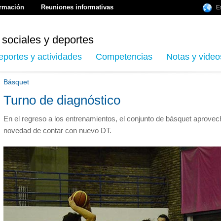
ormación
Reuniones informativas
E
 sociales y deportes
eportes y actividades
Competencias
Notas y video
Básquet
Turno de diagnóstico
En el regreso a los entrenamientos, el conjunto de básquet aprovec
novedad de contar con nuevo DT.