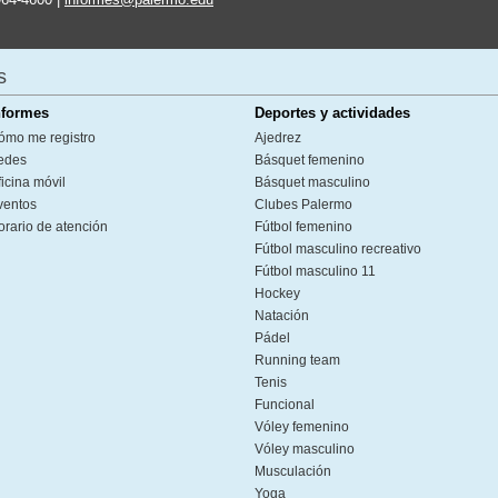
s
nformes
Deportes y actividades
ómo me registro
Ajedrez
edes
Básquet femenino
icina móvil
Básquet masculino
ventos
Clubes Palermo
orario de atención
Fútbol femenino
Fútbol masculino recreativo
Fútbol masculino 11
Hockey
Natación
Pádel
Running team
Tenis
Funcional
Vóley femenino
Vóley masculino
Musculación
Yoga