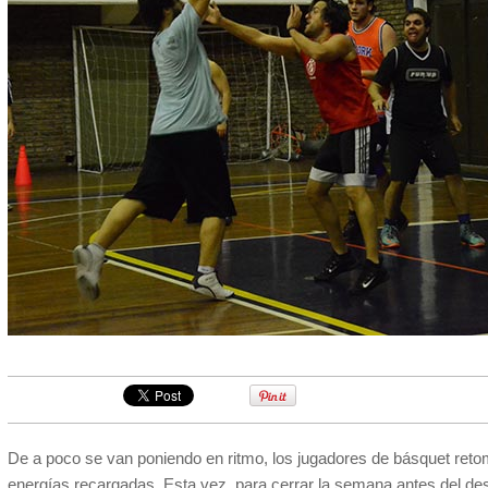
De a poco se van poniendo en ritmo, los jugadores de básquet retom
energías recargadas. Esta vez, para cerrar la semana antes del de