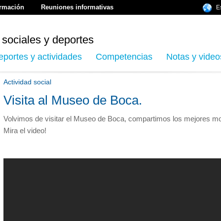
ormación
Reuniones informativas
E
 sociales y deportes
eportes y actividades
Competencias
Notas y video
Actividad social
Visita al Museo de Boca.
Volvimos de visitar el Museo de Boca, compartimos los mejores mom
Mira el video!