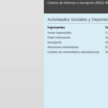
Centros de Informes e inscripción (5411) 4
Actividades Sociales y Deporte
Ingresantes
I
Home ingresantes
C
Pedir información
S
Inscripción
Of
Reuniones informativas
E
Cambio de universidad y equivalencias
H