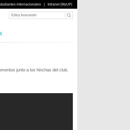
studiantes internacionales
|
Intranet (MyUP)
s
entos junto a los hinchas del club.