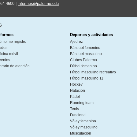
964-4600 |
informes@palermo.edu
s
nformes
Deportes y actividades
ómo me registro
Ajedrez
edes
Básquet femenino
icina móvil
Básquet masculino
ventos
Clubes Palermo
orario de atención
Fútbol femenino
Fútbol masculino recreativo
Fútbol masculino 11
Hockey
Natación
Pádel
Running team
Tenis
Funcional
Vóley femenino
Vóley masculino
Musculación